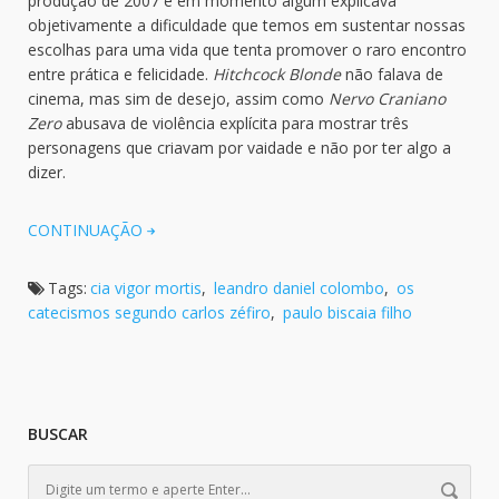
produção de 2007 e em momento algum explicava
objetivamente a dificuldade que temos em sustentar nossas
escolhas para uma vida que tenta promover o raro encontro
entre prática e felicidade.
Hitchcock Blonde
não falava de
cinema, mas sim de desejo, assim como
Nervo Craniano
Zero
abusava de violência explícita para mostrar três
personagens que criavam por vaidade e não por ter algo a
dizer.
CONTINUAÇÃO
Tags:
cia vigor mortis
,
leandro daniel colombo
,
os
catecismos segundo carlos zéfiro
,
paulo biscaia filho
BUSCAR