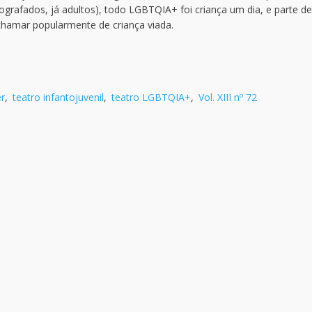
grafados, já adultos), todo LGBTQIA+ foi criança um dia, e parte de
hamar popularmente de criança viada.
er
,
teatro infantojuvenil
,
teatro LGBTQIA+
,
Vol. XIII nº 72