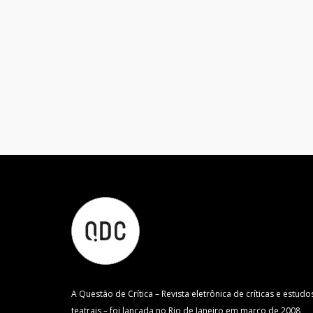
A Questão de Crítica – Revista eletrônica de críticas e estudo
teatrais – foi lançada no Rio de Janeiro em março de 2008