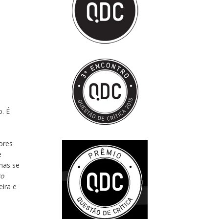
. É
ores
e
mas se
to
ira e