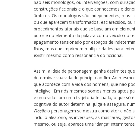
São seis monólogos, ou intervenções, com duraçã
construções ficcionais e o que conhecemos e deno
âmbitos. Os monólogos são independentes, mas co
ou que aparecem transformados, esclarecidos, ou
procedimentos atoriais que se baseiam em element
autor e no elemento da palavra como veículo do te
apagamento tensionado por espaços de indetermin
fixos, mas que imprimem multiplicidades para ent
existir mesmo como ressonância do ficcional.
Assim, a ideia de personagem ganha deslimites que
determinar sua vida do princípio ao fim. Ao mesmo t
que acontece com a vida dos homens, que não pod
inteligível. Em nós mesmos somos menos aptos para
é uma vida com uma trajetória fechada, o que só é p
cognitiva do autor determina, julga e assegura, nu
Ficção
o personagem se mostra como ator e não s
inclui o aleatório, as inversões, as máscaras, ges
mesmo, ou seja, aparece uma “dança” intermitente