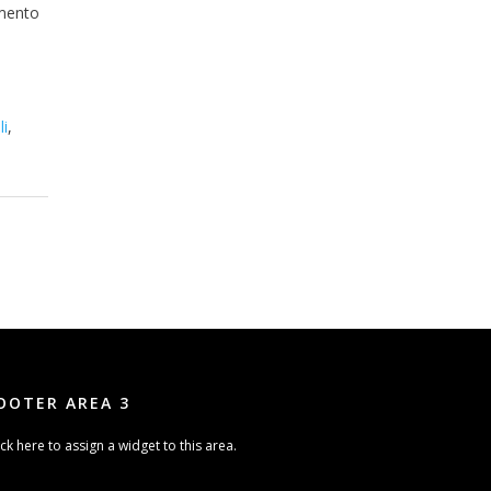
amento
li
,
OOTER AREA 3
ick here to assign a widget to this area.