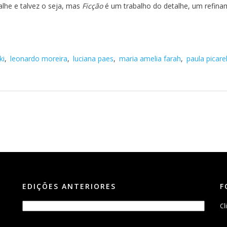
lhe e talvez o seja, mas
Ficção
é um trabalho do detalhe, um refin
ki
,
leonardo moreira
,
luciana paes
,
maria amelia farah
,
paula picarel
EDIÇÕES ANTERIORES
F
Cl