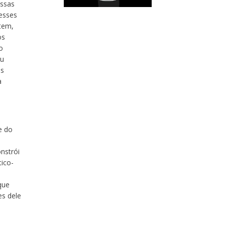
ossas
esses
tem,
os
o
eu
os
a
e do
nstrói
tico-
m
que
es dele