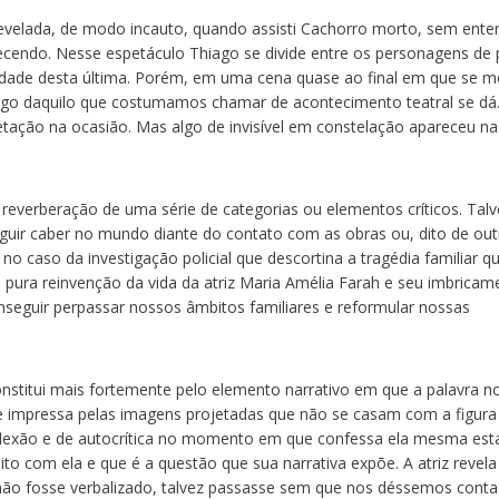
revelada, de modo incauto, quando assisti Cachorro morto, sem ente
ndo. Nesse espetáculo Thiago se divide entre os personagens de p
idade desta última. Porém, em uma cena quase ao final em que se m
lgo daquilo que costumamos chamar de acontecimento teatral se dá
fetação na ocasião. Mas algo de invisível em constelação apareceu na
reverberação de uma série de categorias ou elementos críticos. Talv
guir caber no mundo diante do contato com as obras ou, dito de out
o caso da investigação policial que descortina a tragédia familiar q
 pura reinvenção da vida da atriz Maria Amélia Farah e seu imbricam
nseguir perpassar nossos âmbitos familiares e reformular nossas
onstitui mais fortemente pelo elemento narrativo em que a palavra n
te impressa pelas imagens projetadas que não se casam com a figura
flexão e de autocrítica no momento em que confessa ela mesma est
ito com ela e que é a questão que sua narrativa expõe. A atriz revela
não fosse verbalizado, talvez passasse sem que nos déssemos conta