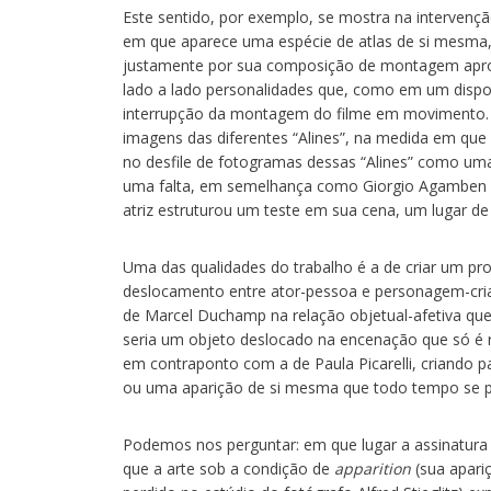
Este sentido, por exemplo, se mostra na intervençã
em que aparece uma espécie de atlas de si mesma,
justamente por sua composição de montagem aprox
lado a lado personalidades que, como em um dispos
interrupção da montagem do filme em movimento. É i
imagens das diferentes “Alines”, na medida em qu
no desfile de fotogramas dessas “Alines” como um
uma falta, em semelhança como Giorgio Agamben 
atriz estruturou um teste em sua cena, um lugar de
Uma das qualidades do trabalho é a de criar um pr
deslocamento entre ator-pessoa e personagem-cria
de Marcel Duchamp na relação objetual-afetiva que 
seria um objeto deslocado na encenação que só é re
em contraponto com a de Paula Picarelli, criando 
ou uma aparição de si mesma que todo tempo se pro
Podemos nos perguntar: em que lugar a assinatura 
que a arte sob a condição de
apparition
(sua apari