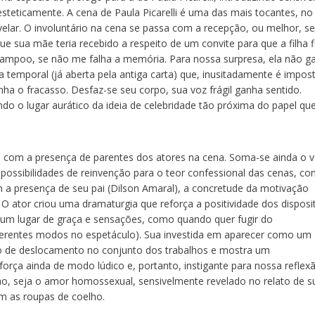
steticamente. A cena de Paula Picarelli é uma das mais tocantes, no
velar. O involuntário na cena se passa com a recepção, ou melhor, se
 que sua mãe teria recebido a respeito de um convite para que a filha 
shampoo, se não me falha a memória. Para nossa surpresa, ela não g
a temporal (já aberta pela antiga carta) que, inusitadamente é impos
o fracasso. Desfaz-se seu corpo, sua voz frágil ganha sentido.
do o lugar aurático da ideia de celebridade tão próxima do papel qu
 com a presença de parentes dos atores na cena. Soma-se ainda o v
ossibilidades de reinvenção para o teor confessional das cenas, c
a presença de seu pai (Dilson Amaral), a concretude da motivação
 O ator criou uma dramaturgia que reforça a positividade dos disposi
 um lugar de graça e sensações, como quando quer fugir do
ferentes modos no espetáculo). Sua investida em aparecer como um
o de deslocamento no conjunto dos trabalhos e mostra um
orça ainda de modo lúdico e, portanto, instigante para nossa reflex
lho, seja o amor homossexual, sensivelmente revelado no relato de s
om as roupas de coelho.