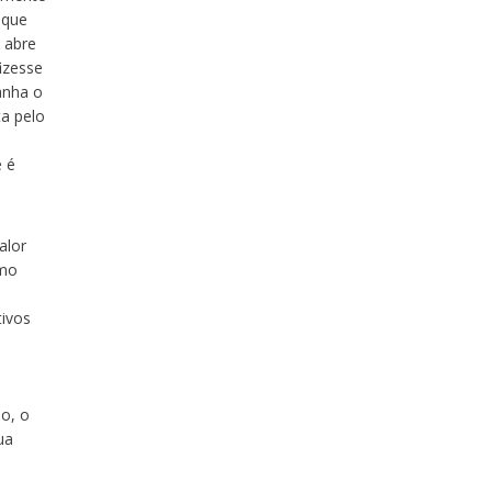
 que
 abre
fizesse
anha o
ta pelo
e é
alor
omo
tivos
ão, o
ua