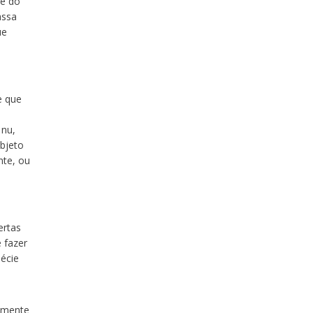
he do
assa
ue
e que
 nu,
bjeto
nte, ou
ertas
 fazer
écie
elmente