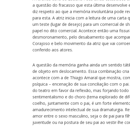
a questão do fracasso que esta última desenvolve e
diz respeito ao que a memória involuntária pode re
para esta. A atriz inicia com a leitura de uma carta
um teste (lugar de desejo) para um comercial de 
papel no dito comercial. Acontece então uma fissur
desmoronamento, pelo desabamento que acompanha 
Corajoso e belo movimento da atriz que vai corroen
conferido aos atores.
A questão da memória ganha ainda um sentido tátil
de objeto em deslocamento. Essa combinação cria p
acontece com a de Thiago Amaral que mostra, com 
psíquica – encenação de sua conciliação com o pai.
do teatro em favor da reflexão, mas forjando todo
sentimentalismo e do choro (tema explorado de di
coelho, juntamente com o pai, é um forte element
amadurecimento intelectual de sua dramaturgia. Ref
amor entre o sexo masculino, seja o de pai para fi
juventude ou na postura de seu pai ao vestir-lhe c