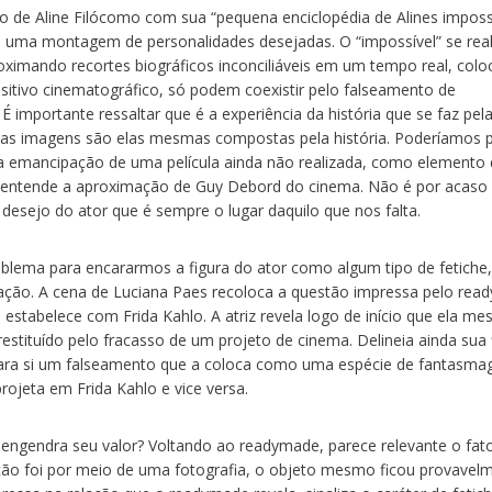
o de Aline Filócomo com sua “pequena enciclopédia de Alines impossí
 uma montagem de personalidades desejadas. O “impossível” se real
imando recortes biográficos inconciliáveis em um tempo real, col
itivo cinematográfico, só podem coexistir pelo falseamento de
mportante ressaltar que é a experiência da história que se faz pel
e as imagens são elas mesmas compostas pela história. Poderíamos 
a emancipação de uma película ainda não realizada, como elemento
entende a aproximação de Guy Debord do cinema. Não é por acaso
 desejo do ator que é sempre o lugar daquilo que nos falta.
oblema para encararmos a figura do ator como algum tipo de fetiche,
ção. A cena de Luciana Paes recoloca a questão impressa pelo rea
estabelece com Frida Kahlo. A atriz revela logo de início que ela m
stituído pelo fracasso de um projeto de cinema. Delineia ainda sua 
para si um falseamento que a coloca como uma espécie de fantasmag
jeta em Frida Kahlo e vice versa.
engendra seu valor? Voltando ao readymade, parece relevante o fat
ção foi por meio de uma fotografia, o objeto mesmo ficou provavel