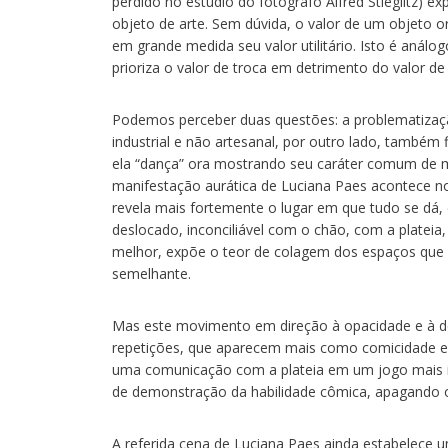
perdido no estúdio do fotógrafo Alfred Stieglitz) ex
objeto de arte. Sem dúvida, o valor de um objeto o
em grande medida seu valor utilitário. Isto é anál
prioriza o valor de troca em detrimento do valor de
Podemos perceber duas questões: a problematizaçã
industrial e não artesanal, por outro lado, também
ela “dança” ora mostrando seu caráter comum de m
manifestação aurática de Luciana Paes acontece no 
revela mais fortemente o lugar em que tudo se dá
deslocado, inconciliável com o chão, com a platei
melhor, expõe o teor de colagem dos espaços qu
semelhante.
Mas este movimento em direção à opacidade e à de
repetições, que aparecem mais como comicidade e 
uma comunicação com a plateia em um jogo mais 
de demonstração da habilidade cômica, apagando o 
A referida cena de Luciana Paes ainda estabelece u