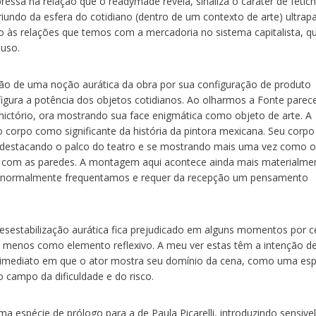
pressa na relação que o readymade revela, sinaliza o caráter de fetic
riundo da esfera do cotidiano (dentro de um contexto de arte) ultrap
ogo às relações que temos com a mercadoria no sistema capitalista, q
 uso.
o de uma noção aurática da obra por sua configuração de produto
 figura a potência dos objetos cotidianos. Ao olharmos a Fonte parec
ictório, ora mostrando sua face enigmática como objeto de arte. A
corpo como significante da história da pintora mexicana. Seu corpo
, destacando o palco do teatro e se mostrando mais uma vez como o
a, com as paredes. A montagem aqui acontece ainda mais materialme
e normalmente frequentamos e requer da recepção um pensamento
sestabilização aurática fica prejudicado em alguns momentos por c
menos como elemento reflexivo. A meu ver estas têm a intenção de
imediato em que o ator mostra seu domínio da cena, como uma esp
campo da dificuldade e do risco.
ma espécie de prólogo para a de Paula Picarelli, introduzindo sensiv