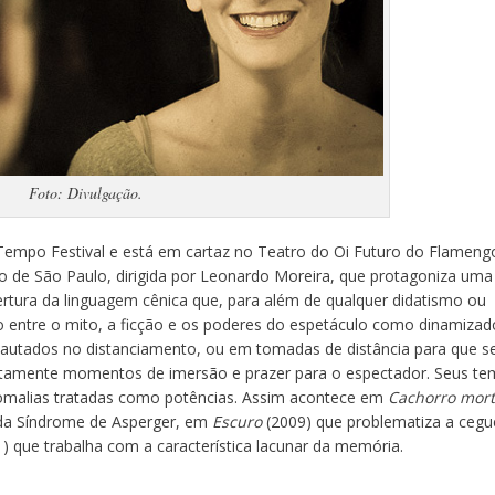
Foto: Divulgação.
 Tempo Festival e está em cartaz no Teatro do Oi Futuro do Flamengo
to de São Paulo, dirigida por Leonardo Moreira, que protagoniza uma
rtura da linguagem cênica que, para além de qualquer didatismo ou
o entre o mito, a ficção e os poderes do espetáculo como dinamizad
s pautados no distanciamento, ou em tomadas de distância para que s
etamente momentos de imersão e prazer para o espectador. Seus te
omalias tratadas como potências. Assim acontece em
Cachorro mor
 da Síndrome de Asperger, em
Escuro
(2009) que problematiza a cegue
) que trabalha com a característica lacunar da memória.