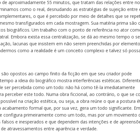
o de aproximadamente 55 minutos, que tratam das relações entre n
minamos como o real, desnudando as estratégias de sujeição entre 
mplementares, o que é percebido por meio de detalhes que se repe
 mesmo transfigurados em cada mostragem. Sua matéria prima são 
os biográficos. Um trabalho com o ponto de referência no ator com
atral. Embora exista essa centralização, se dá ao mesmo tempo o s
ação, lacunas que insistem em não serem preenchidas por element
endermos como a realidade é um conceito complexo e talvez só poss
 são opostos ao campo finito da ficção em que seu criador pode
empo a ideia do biográfico mostra interferências estéticas. Diferent
e ser percebida como um todo: não há como tê-la imediatamente
 perceber este todo. Numa obra ficcional, ao contrário, o que se co
ossível na criação estética, ou seja, a obra reúne o que a postura é
m acabamento formal que, por sua vez, gera um todo significante. E
e configura primeiramente como um todo, mas por um movimento 
tos falsos e inesperados e que dependem das intenções e de apreensõ
 de atravessamentos entre aparência e verdade.