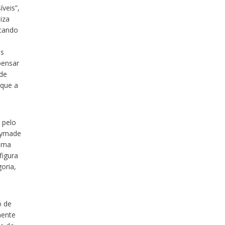
veis”,
iza
ocando
as
pensar
 de
 que a
 pelo
dymade
esma
figura
oria,
o de
mente