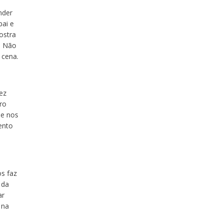
nder
ai e
ostra
. Não
 cena.
ez
ro
ue nos
ento
os faz
 da
ar
 na