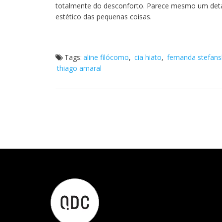
totalmente do desconforto. Parece mesmo um deta
estético das pequenas coisas.
Tags:
aline filócomo
,
cia hiato
,
fernanda stefans
thiago amaral