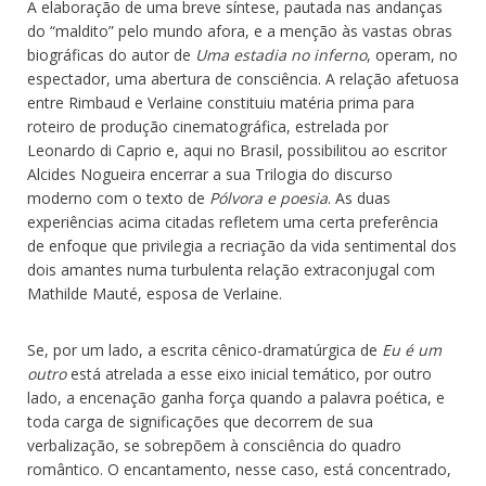
A elaboração de uma breve síntese, pautada nas andanças
do “maldito” pelo mundo afora, e a menção às vastas obras
biográficas do autor de
Uma estadia no inferno
, operam, no
espectador, uma abertura de consciência. A relação afetuosa
entre Rimbaud e Verlaine constituiu matéria prima para
roteiro de produção cinematográfica, estrelada por
Leonardo di Caprio e, aqui no Brasil, possibilitou ao escritor
Alcides Nogueira encerrar a sua Trilogia do discurso
moderno com o texto de
Pólvora e poesia
. As duas
experiências acima citadas refletem uma certa preferência
de enfoque que privilegia a recriação da vida sentimental dos
dois amantes numa turbulenta relação extraconjugal com
Mathilde Mauté, esposa de Verlaine.
Se, por um lado, a escrita cênico-dramatúrgica de
Eu é um
outro
está atrelada a esse eixo inicial temático, por outro
lado, a encenação ganha força quando a palavra poética, e
toda carga de significações que decorrem de sua
verbalização, se sobrepõem à consciência do quadro
romântico. O encantamento, nesse caso, está concentrado,