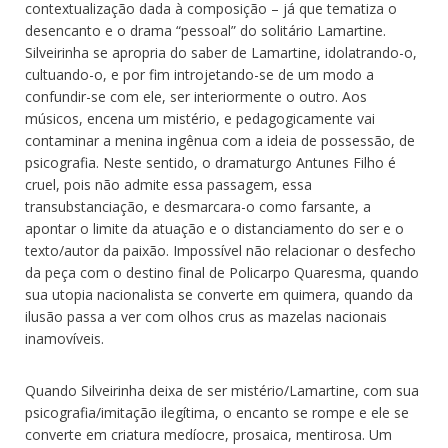
contextualização dada à composição – já que tematiza o
desencanto e o drama “pessoal” do solitário Lamartine.
Silveirinha se apropria do saber de Lamartine, idolatrando-o,
cultuando-o, e por fim introjetando-se de um modo a
confundir-se com ele, ser interiormente o outro. Aos
músicos, encena um mistério, e pedagogicamente vai
contaminar a menina ingênua com a ideia de possessão, de
psicografia. Neste sentido, o dramaturgo Antunes Filho é
cruel, pois não admite essa passagem, essa
transubstanciação, e desmarcara-o como farsante, a
apontar o limite da atuação e o distanciamento do ser e o
texto/autor da paixão. Impossível não relacionar o desfecho
da peça com o destino final de Policarpo Quaresma, quando
sua utopia nacionalista se converte em quimera, quando da
ilusão passa a ver com olhos crus as mazelas nacionais
inamovíveis.
Quando Silveirinha deixa de ser mistério/Lamartine, com sua
psicografia/imitação ilegítima, o encanto se rompe e ele se
converte em criatura medíocre, prosaica, mentirosa. Um