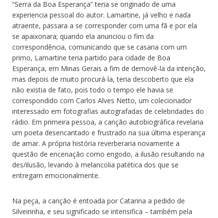
“Serra da Boa Esperança” teria se originado de uma
experiencia pessoal do autor. Lamartine, já velho e nada
atraente, passara a se corresponder com uma fã e por ela
se apaixonara; quando ela anunciou o fim da
correspondência, comunicando que se casaria com um
primo, Lamartine teria partido para cidade de Boa
Esperança, em Minas Gerais a fim de demovê-la da intenção,
mas depois de muito procurá-la, teria descoberto que ela
não existia de fato, pois todo o tempo ele havia se
correspondido com Carlos Alves Netto, um colecionador
interessado em fotografias autografadas de celebridades do
rádio. Em primeira pessoa, a canção autobiográfica revelaria
um poeta desencantado e frustrado na sua última esperança
de amar. A própria história reverberaria novamente a
questão de encenação como engodo, a ilusão resultando na
des/ilusão, levando à melancolia patética dos que se
entregam emocionalmente.
Na peça, a canção é entoada por Catarina a pedido de
Silveirinha, e seu significado se intensifica – também pela