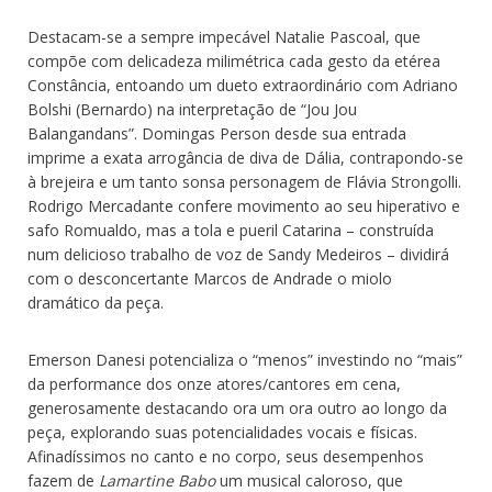
Destacam-se a sempre impecável Natalie Pascoal, que
compõe com delicadeza milimétrica cada gesto da etérea
Constância, entoando um dueto extraordinário com Adriano
Bolshi (Bernardo) na interpretação de “Jou Jou
Balangandans”. Domingas Person desde sua entrada
imprime a exata arrogância de diva de Dália, contrapondo-se
à brejeira e um tanto sonsa personagem de Flávia Strongolli.
Rodrigo Mercadante confere movimento ao seu hiperativo e
safo Romualdo, mas a tola e pueril Catarina – construída
num delicioso trabalho de voz de Sandy Medeiros – dividirá
com o desconcertante Marcos de Andrade o miolo
dramático da peça.
Emerson Danesi potencializa o “menos” investindo no “mais”
da performance dos onze atores/cantores em cena,
generosamente destacando ora um ora outro ao longo da
peça, explorando suas potencialidades vocais e físicas.
Afinadíssimos no canto e no corpo, seus desempenhos
fazem de
Lamartine Babo
um musical caloroso, que