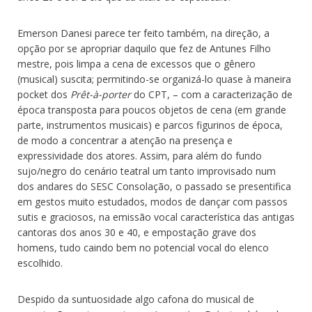
Emerson Danesi parece ter feito também, na direção, a
opção por se apropriar daquilo que fez de Antunes Filho
mestre, pois limpa a cena de excessos que o gênero
(musical) suscita; permitindo-se organizá-lo quase à maneira
pocket dos
Prêt-à-porter
do CPT, – com a caracterização de
época transposta para poucos objetos de cena (em grande
parte, instrumentos musicais) e parcos figurinos de época,
de modo a concentrar a atenção na presença e
expressividade dos atores. Assim, para além do fundo
sujo/negro do cenário teatral um tanto improvisado num
dos andares do SESC Consolação, o passado se presentifica
em gestos muito estudados, modos de dançar com passos
sutis e graciosos, na emissão vocal característica das antigas
cantoras dos anos 30 e 40, e empostação grave dos
homens, tudo caindo bem no potencial vocal do elenco
escolhido.
Despido da suntuosidade algo cafona do musical de