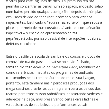
xícaras para café, agulhas de tricô. Tal premissa realista
permitiu concentrar as cenas num só espaço, modesto salão
num bairro perdido qualquer, abrigo final depois de múltiplas
expulsões devido ao “barulho” incômodo para vizinhos
impacientes. Justificado o “aqui se faz ao vivo” – que seduz a
plateia por meio de músicos/atores/cantores com afinação
impecável – o ensaio da apresentação se faz
peça/espetáculo, por isso passível de interrupções, quebras,
defeitos calculados.
Entre o desfile de escola de samba e os corsos e blocos de
carnaval de rua do passado, vai-se ao salão fechado,
familiar. No feito-ao-vivo de
Lamartine Babo
, reconhece-se
como referências imediatas os programas de auditório
transmitidos pelos tempos áureos do rádio. Sua ligação,
portanto, está também nas hiperbólicas produções dos
mega cassinos brasileiros que migraram para os palcos dos
teatros para transmissão radiofônica, descartando vedetes e
adereços na peça, mas preservando certas divas ladinas e
vaidosíssimas de sua beleza e performances vocais.