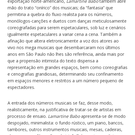
exportação norte-americano,
Lamartine Babo
também abre
mão do trato “onírico” dos musicais; da “fantasia” que
permitiria a quebra do fluxo realista para os números,
monólogos-canções e duetos com danças meticulosamente
coreografadas para serem espetaculares, sob luz e cenários
igualmente espetaculares a variar cena a cena. Também a
afinação que altera eletronicamente a voz dos atores ao
vivo nos mega musicais que desembarcaram nos últimos
anos em São Paulo não lhes são referência, ainda mais por
que a propensão intimista do texto dispensa a
representação em grandes espaços, bem como coreografias
e cenografias grandiosas, determinando seu confinamento
em espaços menores e restritos a um número pequeno de
espectadores.
A entrada dos números musicais se faz, desse modo,
realisticamente, na justificativa de tratar-se de artistas em
processo de ensaio.
Lamartine Babo
apresenta-se de modo
despojado, minimalista: o fundo rústico, um piano, bancos,
tambores, outros instrumentos musicais, mesas, cadeiras,