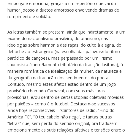
empolga e emociona, graças a um repertório que vai do
humor jocoso a duetos amorosos envolvendo dramas de
rompimento e solidão.
As letras também se prestam, ainda que indiretamente, a um
exame do nacionalismo brasileiro, do ufanismo, das
ideologias sobre harmonia das raças, do culto à alegria, do
deboche ao estrangeiro (na escolha das palavras/do ritmo
paródico de canções), mas perpassado por um lirismo
saudosista (canto/lamento tributário da tradição lusitana), à
maneira romântica de idealização da mulher, da natureza e
da geografia na tradução dos sentimentos do poeta.
Contudo, mesmo estes afetos estão dentro de um jogo
provisório chamado Carnaval, com suas máscaras
provisórias, e/ou dentro de certas utopias coletivas movidas
por paixões – como é o futebol. Destacam-se sucessos
ainda hoje reconhecíveis – “Cantores de rádio, “Hino do
América FC”, “O teu cabelo não nega”, e tantas outras
“letras” que, sem perda do sentido original, ora traduzem
emocionalmente as sutis relações afetivas e tensões entre o