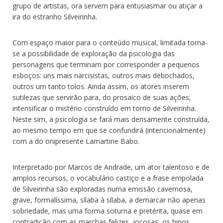
grupo de artistas, ora servem para entusiasmar ou atiçar a
ira do estranho Silveirinha.
Com espaço maior para o conteúdo musical, limitada torna-
se a possibilidade de exploração da psicologia das
personagens que terminam por corresponder a pequenos
esboços: uns mais narcisistas, outros mais debochados,
outros um tanto tolos. Ainda assim, os atores inserem
sutilezas que servirão para, do prosaico de suas ações,
intensificar o mistério construído em torno de Silveirinha.
Neste sim, a psicologia se fará mais densamente construída,
ao mesmo tempo em que se confundirá (intencionalmente)
com a do onipresente Lamartine Babo.
Interpretado por Marcos de Andrade, um ator talentoso e de
amplos recursos, o vocabulário castiço e a frase empolada
de Silveirinha são exploradas numa emissão cavernosa,
grave, formalíssima, sílaba à sílaba, a demarcar não apenas
sobriedade, mas uma forma soturna e pretérita, quase em
contradição com as marchas felizes, jocosas, os hinos