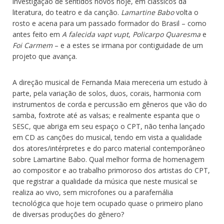
investigação de sentidos novos hoje, em clássicos da
literatura, do teatro e da canção.
Lamartine Babo
volta o
rosto e acena para um passado formador do Brasil – como
antes feito em
A falecida vapt vupt
,
Policarpo Quaresma
e
Foi Carmem
– e a estes se irmana por contiguidade de um
projeto que avança.
A direção musical de Fernanda Maia mereceria um estudo à
parte, pela variação de solos, duos, corais, harmonia com
instrumentos de corda e percussão em gêneros que vão do
samba, foxtrote até as valsas; e realmente espanta que o
SESC, que abriga em seu espaço o CPT, não tenha lançado
em CD as canções do musical, tendo em vista a qualidade
dos atores/intérpretes e do parco material contemporâneo
sobre Lamartine Babo. Qual melhor forma de homenagem
ao compositor e ao trabalho primoroso dos artistas do CPT,
que registrar a qualidade da música que neste musical se
realiza ao vivo, sem microfones ou a parafernália
tecnológica que hoje tem ocupado quase o primeiro plano
de diversas produções do gênero?