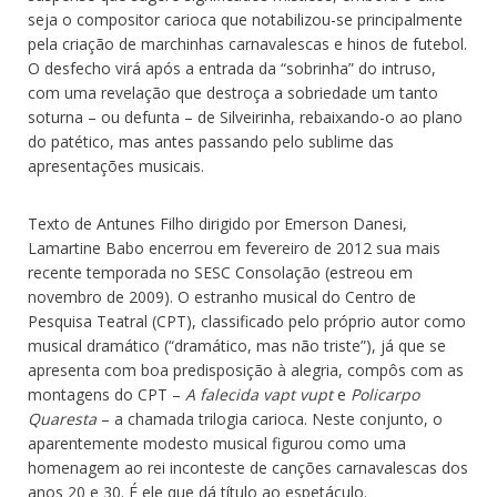
seja o compositor carioca que notabilizou-se principalmente
pela criação de marchinhas carnavalescas e hinos de futebol.
O desfecho virá após a entrada da “sobrinha” do intruso,
com uma revelação que destroça a sobriedade um tanto
soturna – ou defunta – de Silveirinha, rebaixando-o ao plano
do patético, mas antes passando pelo sublime das
apresentações musicais.
Texto de Antunes Filho dirigido por Emerson Danesi,
Lamartine Babo encerrou em fevereiro de 2012 sua mais
recente temporada no SESC Consolação (estreou em
novembro de 2009). O estranho musical do Centro de
Pesquisa Teatral (CPT), classificado pelo próprio autor como
musical dramático (“dramático, mas não triste”), já que se
apresenta com boa predisposição à alegria, compôs com as
montagens do CPT –
A falecida vapt vupt
e
Policarpo
Quaresta
– a chamada trilogia carioca. Neste conjunto, o
aparentemente modesto musical figurou como uma
homenagem ao rei inconteste de canções carnavalescas dos
anos 20 e 30. É ele que dá título ao espetáculo.