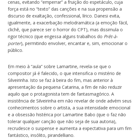
cenas, evitando “emperrar” a fruição do espetáculo, cuja
força está no “texto” das canções e na sua propensão a
discurso de exaltação, confessional, lírico. Danesi evita,
igualmente, a exacerbação melodramática (a emoção fácil,
clichê, que parece ser o horror do CPT), mas dissimula o
rigor técnico (que engessa alguns trabalhos do
Prêt-à-
porter
), permitindo envolver, encantar e, sim, emocionar o
público.
Em meio à “aula” sobre Lamartine, revela-se que o
compositor já é falecido, o que intensifica o mistério de
Silveirinha. Isto se faz à beira do fim, mas anterior à
apresentação da pequena Catarina, a fim de não reduzir
aquilo que o protagonista tem de fantasmagórico. A
insistência de Silveirinha em não revelar de onde advém seus
conhecimentos sobre o artista, a sua intensidade emocional
e a obsessão histérica por Lamartine Babo (que o faz não
tolerar qualquer canção que não seja de sua autoria),
recrudesce o suspense e aumenta a expectativa para um fim
fantástico, insólito, pirandelliano.