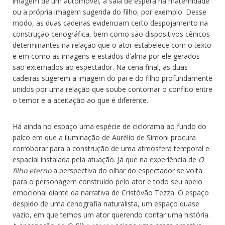
imagem de um automóvel, a sala de espera na maternidade
ou a própria imagem sugerida do filho, por exemplo. Desse
modo, as duas cadeiras evidenciam certo despojamento na
construção cenográfica, bem como são dispositivos cênicos
determinantes na relação que o ator estabelece com o texto
e em como as imagens e estados d’alma por ele gerados
são externados ao espectador. Na cena final, as duas
cadeiras sugerem a imagem do pai e do filho profundamente
unidos por uma relação que soube contornar o conflito entre
o temor e a aceitação ao que é diferente.
Há ainda no espaço uma espécie de ciclorama ao fundo do
palco em que a iluminação de Aurélio de Simoni procura
corroborar para a construção de uma atmosfera temporal e
espacial instalada pela atuação. Já que na experiência de
O
filho eterno
a perspectiva do olhar do espectador se volta
para o personagem construído pelo ator e todo seu apelo
emocional diante da narrativa de Cristóvão Tezza. O espaço
despido de uma cenografia naturalista, um espaço quase
vazio, em que temos um ator querendo contar uma história.