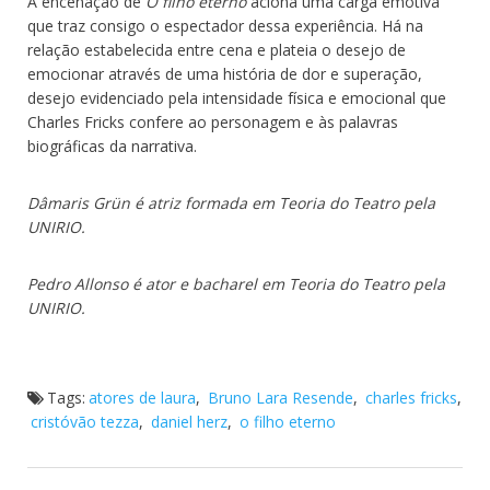
A encenação de
O filho eterno
aciona uma carga emotiva
que traz consigo o espectador dessa experiência. Há na
relação estabelecida entre cena e plateia o desejo de
emocionar através de uma história de dor e superação,
desejo evidenciado pela intensidade física e emocional que
Charles Fricks confere ao personagem e às palavras
biográficas da narrativa.
Dâmaris Grün é atriz formada em Teoria do Teatro pela
UNIRIO.
Pedro Allonso é ator e bacharel em Teoria do Teatro pela
UNIRIO.
Tags:
atores de laura
,
Bruno Lara Resende
,
charles fricks
,
cristóvão tezza
,
daniel herz
,
o filho eterno