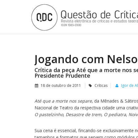
Jogando com Nelso
Crítica da peça Até que a morte nos s
Presidente Prudente
18 de outubro de 2011
Críticas
Igor de A
Até que a morte nos separe
, da Mênades & Sátiros
Nacional de Teatro da respectiva cidade uma criati
O pastelzinho
,
Desastre de trem
,
O pediatra
,
Noiv
Sua cena é essencial, fincando-se exclusivamente n
tamanhos e formatos que servem como módulos de 