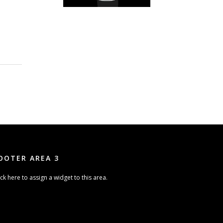
OOTER AREA 3
ick here to assign a widget to this area.