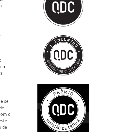
m
e
,
o
Uma
es
ue se
ele
 com o
este
o de