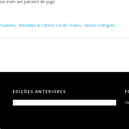
ela é
em um parceiro de jogo.
 Prudente
,
Mênades & Sátiros Cia de Teatro
,
nelson rodrigues
EDIÇÕES ANTERIORES
F
Cl