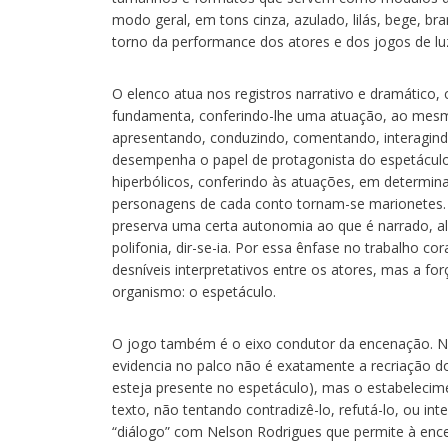
modo geral, em tons cinza, azulado, lilás, bege, b
torno da performance dos atores e dos jogos de luz,
O elenco atua nos registros narrativo e dramático,
fundamenta, conferindo-lhe uma atuação, ao mesmo
apresentando, conduzindo, comentando, interagindo
desempenha o papel de protagonista do espetáculo.
hiperbólicos, conferindo às atuações, em determi
personagens de cada conto tornam-se marionetes.
preserva uma certa autonomia ao que é narrado, al
polifonia, dir-se-ia. Por essa ênfase no trabalho c
desníveis interpretativos entre os atores, mas a 
organismo: o espetáculo.
O jogo também é o eixo condutor da encenação. Ne
evidencia no palco não é exatamente a recriação do
esteja presente no espetáculo), mas o estabelecim
texto, não tentando contradizê-lo, refutá-lo, ou in
“diálogo” com Nelson Rodrigues que permite à ence