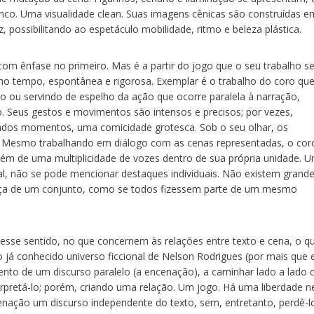
ranco. Uma visualidade clean. Suas imagens cênicas são construídas e
 possibilitando ao espetáculo mobilidade, ritmo e beleza plástica.
 com ênfase no primeiro. Mas é a partir do jogo que o seu trabalho s
 tempo, espontânea e rigorosa. Exemplar é o trabalho do coro que
 ou servindo de espelho da ação que ocorre paralela à narração,
 Seus gestos e movimentos são intensos e precisos; por vezes,
nados momentos, uma comicidade grotesca. Sob o seu olhar, os
 Mesmo trabalhando em diálogo com as cenas representadas, o cor
ém de uma multiplicidade de vozes dentro de sua própria unidade. 
oral, não se pode mencionar destaques individuais. Não existem grand
força de um conjunto, como se todos fizessem parte de um mesmo
sse sentido, no que concernem às relações entre texto e cena, o q
 já conhecido universo ficcional de Nelson Rodrigues (por mais que 
ento de um discurso paralelo (a encenação), a caminhar lado a lado
terpretá-lo; porém, criando uma relação. Um jogo. Há uma liberdade n
nação um discurso independente do texto, sem, entretanto, perdê-l