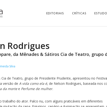
EDITORIAIS
CRÍTICAS
ESTUDO
n Rodrigues
epare, da Mênades & Sátiros Cia de Teatro, grupo 
lmeida Silva
 Cia de Teatro, grupo de Presidente Prudente, apresentou no Festiva
va versão de
A vida como ela é
, de Nelson Rodrigues, baseada nos c
a da morte
e
Perfume de mulher
.
o trabalho do ator. Palco nu, com alguns praticáveis em diferentes
mutação da cena. Figurinos, cenário e iluminação se apresentam, 