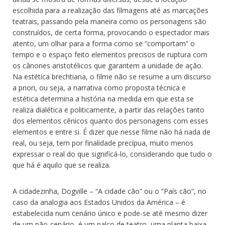
escolhida para a realização das filmagens até as marcações
teatrais, passando pela maneira como os personagens são
construídos, de certa forma, provocando o espectador mais
atento, um olhar para a forma como se “comportam” o
tempo e o espaço feito elementos precisos de ruptura com
os cânones aristotélicos que garantem a unidade de ação.
Na estética brechtiana, o filme não se resume a um discurso
a priori, ou seja, a narrativa como proposta técnica e
estética determina a história na medida em que esta se
realiza dialética e politicamente, a partir das relações tanto
dos elementos cênicos quanto dos personagens com esses
elementos e entre si. É dizer que nesse filme não há nada de
real, ou seja, tem por finalidade precípua, muito menos
expressar o real do que significá-lo, considerando que tudo o
que há é aquilo que se realiza.
A cidadezinha, Dogville – “A cidade cão” ou o “País cão”, no
caso da analogia aos Estados Unidos da América – é
estabelecida num cenário único e pode-se até mesmo dizer
de um não-cenário, é um palco de teatro, uma planta baixa