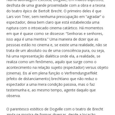
desfruta de uma grande proximidade com a obra e a teoria
do teatro épico de Bertolt Brecht. O primeiro deles é que
Lars von Trier, sem nenhuma preocupação em “agradar” o
espectador, deixa bem claro que está estabelecida uma
ruptura com o intoxicado cinema catártico. Há momentos
em que é quase como se dissesse: “Senhoras e senhores,
isso aqui é uma mentira.” Uma maneira de dizer que as
pessoas estão no cinema e, se existe uma realidade, não se
trata de um absoluto ou de uma consciência pura, ou seja,
há uma representação dialética onde ela, a realidade, se
realiza como um fenômeno, aquilo que surge como o
acontecimento na relação sujeito (espectador) versus objeto
(cinema). Eis aí em plena função o Verfremdungseffekt
(efeito de distanciamento) brechtiano que não reduz o
espectador a uma mera condição passiva, mas o faz
testemunha e, ao mesmo tempo, agente daquilo que
observa.
O parentesco estético de Dogville com o teatro de Brecht
ainda se mostra de formas diversas, desde a locação