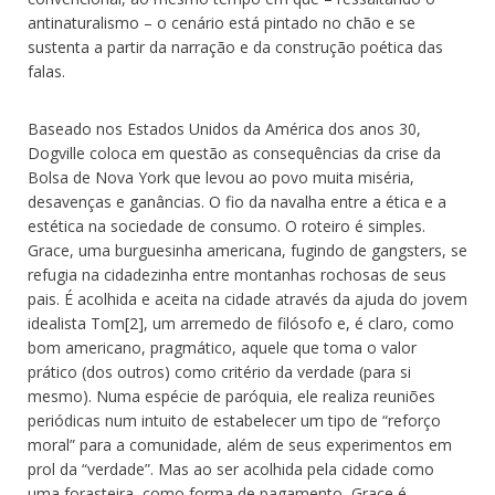
antinaturalismo – o cenário está pintado no chão e se
sustenta a partir da narração e da construção poética das
falas.
Baseado nos Estados Unidos da América dos anos 30,
Dogville coloca em questão as consequências da crise da
Bolsa de Nova York que levou ao povo muita miséria,
desavenças e ganâncias. O fio da navalha entre a ética e a
estética na sociedade de consumo. O roteiro é simples.
Grace, uma burguesinha americana, fugindo de gangsters, se
refugia na cidadezinha entre montanhas rochosas de seus
pais. É acolhida e aceita na cidade através da ajuda do jovem
idealista Tom[2], um arremedo de filósofo e, é claro, como
bom americano, pragmático, aquele que toma o valor
prático (dos outros) como critério da verdade (para si
mesmo). Numa espécie de paróquia, ele realiza reuniões
periódicas num intuito de estabelecer um tipo de “reforço
moral” para a comunidade, além de seus experimentos em
prol da “verdade”. Mas ao ser acolhida pela cidade como
uma forasteira, como forma de pagamento, Grace é