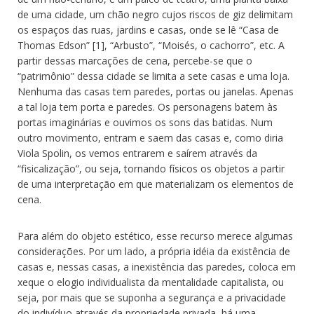
de uma cidade, um chão negro cujos riscos de giz delimitam
os espaços das ruas, jardins e casas, onde se lê “Casa de
Thomas Edson” [1], “Arbusto”, “Moisés, o cachorro”, etc. A
partir dessas marcações de cena, percebe-se que o
“patrimônio” dessa cidade se limita a sete casas e uma loja.
Nenhuma das casas tem paredes, portas ou janelas. Apenas
a tal loja tem porta e paredes. Os personagens batem às
portas imaginárias e ouvimos os sons das batidas. Num
outro movimento, entram e saem das casas e, como diria
Viola Spolin, os vemos entrarem e saírem através da
“fisicalização”, ou seja, tornando físicos os objetos a partir
de uma interpretação em que materializam os elementos de
cena.
Para além do objeto estético, esse recurso merece algumas
considerações. Por um lado, a própria idéia da existência de
casas e, nessas casas, a inexistência das paredes, coloca em
xeque o elogio individualista da mentalidade capitalista, ou
seja, por mais que se suponha a segurança e a privacidade
do indivíduo através da propriedade privada, há uma