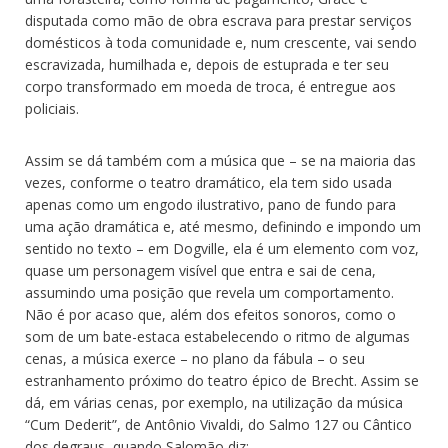
disputada como mão de obra escrava para prestar serviços
domésticos à toda comunidade e, num crescente, vai sendo
escravizada, humilhada e, depois de estuprada e ter seu
corpo transformado em moeda de troca, é entregue aos
policiais.
Assim se dá também com a música que – se na maioria das
vezes, conforme o teatro dramático, ela tem sido usada
apenas como um engodo ilustrativo, pano de fundo para
uma ação dramática e, até mesmo, definindo e impondo um
sentido no texto – em Dogville, ela é um elemento com voz,
quase um personagem visível que entra e sai de cena,
assumindo uma posição que revela um comportamento.
Não é por acaso que, além dos efeitos sonoros, como o
som de um bate-estaca estabelecendo o ritmo de algumas
cenas, a música exerce – no plano da fábula – o seu
estranhamento próximo do teatro épico de Brecht. Assim se
dá, em várias cenas, por exemplo, na utilização da música
“Cum Dederit”, de Antônio Vivaldi, do Salmo 127 ou Cântico
dos degraus, quando Salomão diz: