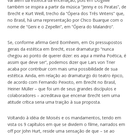
vai além da estética da encenação, pois em Dogville
também se inspira a partir da música “Jenny e os Piratas”, de
Brecht e Kurt Weill, trecho da “Ópera dos Três Vintens” que,
no Brasil, há uma representação por Chico Buarque com o
nome de “Geni e o Zepellin”, em “Ópera do Malandro”.
Se, conforme afirma Gerd Bornheim, em Os pressupostos
gerais da estética em Brecht, esse dramaturgo “nunca
chegou ao ponto de querer dizer: eis aqui a minha Poética, é
assim que deve ser”, podemos dizer que Lars von Trier
acaba por contribuir com mais uma possibilidade de sua
estética. Ainda, em relação ao dramaturgo do teatro épico,
de acordo com Fernando Peixoto, em Brecht no Brasil,
Heiner Müller – que foi um de seus grandes discípulos e
colaboradores – acreditava que encenar Brecht sem uma
atitude crítica seria uma traição à sua proposta.
Voltando à idéia de Moisés e os mandamentos, tendo em
vista os 9 capítulos em que se dividem o filme, narrados em
off por John Hurt, reside uma sensação de que – se ao