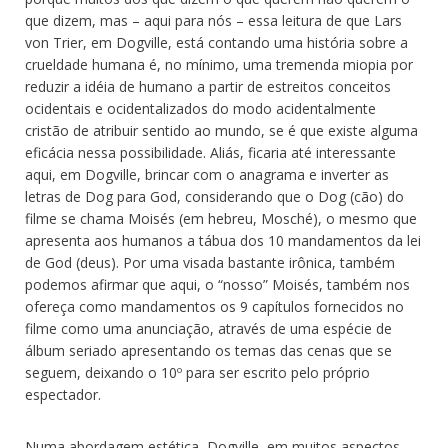
que dizem, mas – aqui para nós – essa leitura de que Lars
von Trier, em Dogville, está contando uma história sobre a
crueldade humana é, no mínimo, uma tremenda miopia por
reduzir a idéia de humano a partir de estreitos conceitos
ocidentais e ocidentalizados do modo acidentalmente
cristão de atribuir sentido ao mundo, se é que existe alguma
eficácia nessa possibilidade. Aliás, ficaria até interessante
aqui, em Dogville, brincar com o anagrama e inverter as
letras de Dog para God, considerando que o Dog (cão) do
filme se chama Moisés (em hebreu, Mosché), o mesmo que
apresenta aos humanos a tábua dos 10 mandamentos da lei
de God (deus). Por uma visada bastante irônica, também
podemos afirmar que aqui, o “nosso” Moisés, também nos
ofereça como mandamentos os 9 capítulos fornecidos no
filme como uma anunciação, através de uma espécie de
álbum seriado apresentando os temas das cenas que se
seguem, deixando o 10º para ser escrito pelo próprio
espectador.
Numa abordagem estética, Dogville, em muitos aspectos,