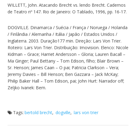
WILLETT, John. Atacando Brecht vs. lendo Brecht. Cadernos
de Teatro nº 147. Rio de Janeiro: O Tablado, 1996, pp. 16-17.
DOGVILLE. Dinamarca / Suécia / França / Noruega / Holanda
/ Finlândia / Alemanha / Itália / Japão / Estados Unidos /
Inglaterra. 2003. Duração177 min. Direção: Lars Von Trier.
Roteiro: Lars Von Trier. Distribuição: Imovision. Elenco: Nicole
Kidman – Grace; Harriet Andersson – Gloria; Lauren Bacall –
Ma Ginger; Paul Bettany – Tom Edison, filho; Blair Brown –
Sr. Henson; James Caan – O pai; Patricia Clarkson – Vera;
Jeremy Davies – Bill Henson; Ben Gazzara – Jack McKay;
Philip Baker Hall – Tom Edison, pai; John Hurt: Narrador off;
Zeljko Ivanek: Bem.
Tags:
bertold brecht
,
dogville
,
lars von trier