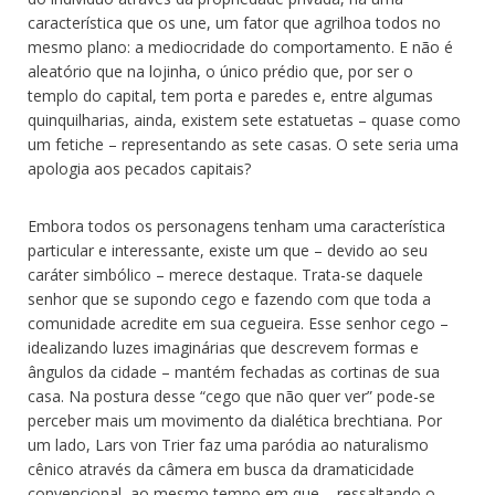
característica que os une, um fator que agrilhoa todos no
mesmo plano: a mediocridade do comportamento. E não é
aleatório que na lojinha, o único prédio que, por ser o
templo do capital, tem porta e paredes e, entre algumas
quinquilharias, ainda, existem sete estatuetas – quase como
um fetiche – representando as sete casas. O sete seria uma
apologia aos pecados capitais?
Embora todos os personagens tenham uma característica
particular e interessante, existe um que – devido ao seu
caráter simbólico – merece destaque. Trata-se daquele
senhor que se supondo cego e fazendo com que toda a
comunidade acredite em sua cegueira. Esse senhor cego –
idealizando luzes imaginárias que descrevem formas e
ângulos da cidade – mantém fechadas as cortinas de sua
casa. Na postura desse “cego que não quer ver” pode-se
perceber mais um movimento da dialética brechtiana. Por
um lado, Lars von Trier faz uma paródia ao naturalismo
cênico através da câmera em busca da dramaticidade
convencional, ao mesmo tempo em que – ressaltando o