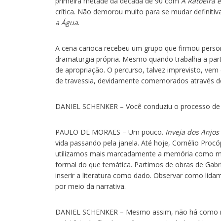
primeira metade da década de 90 com
A Ratoeira é
crítica. Não demorou muito para se mudar definiti
a Água
.
A cena carioca recebeu um grupo que firmou person
dramaturgia própria. Mesmo quando trabalha a parti
de apropriação. O percurso, talvez imprevisto, ve
de travessia, devidamente comemorados através d
DANIEL SCHENKER – Você conduziu o processo d
PAULO DE MORAES – Um pouco.
Inveja dos Anjos
vida passando pela janela. Até hoje, Cornélio Procó
utilizamos mais marcadamente a memória como mét
formal do que temática. Partimos de obras de Gabr
inserir a literatura como dado. Observar como li
por meio da narrativa.
DANIEL SCHENKER – Mesmo assim, não há como não