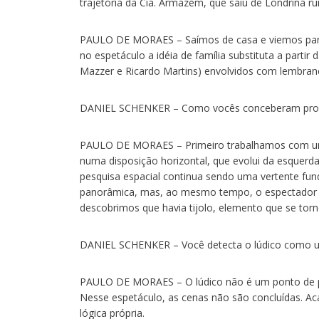
trajetória da Cia. Armazém, que saiu de Londrina ru
PAULO DE MORAES – Saímos de casa e viemos par
no espetáculo a idéia de família substituta a partir
Mazzer e Ricardo Martins) envolvidos com lembran
DANIEL SCHENKER – Como vocês conceberam prop
PAULO DE MORAES – Primeiro trabalhamos com um 
numa disposição horizontal, que evolui da esquerd
pesquisa espacial continua sendo uma vertente fu
panorâmica, mas, ao mesmo tempo, o espectador 
descobrimos que havia tijolo, elemento que se tor
DANIEL SCHENKER – Você detecta o lúdico como u
PAULO DE MORAES – O lúdico não é um ponto de pa
Nesse espetáculo, as cenas não são concluídas. 
lógica própria.