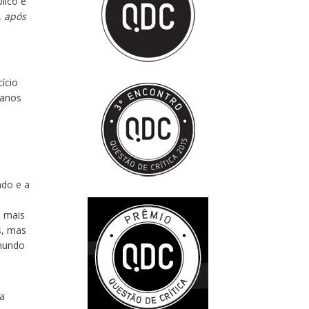
lico e
, após
ício
 anos
ndo e a
i mais
s, mas
 mundo
a