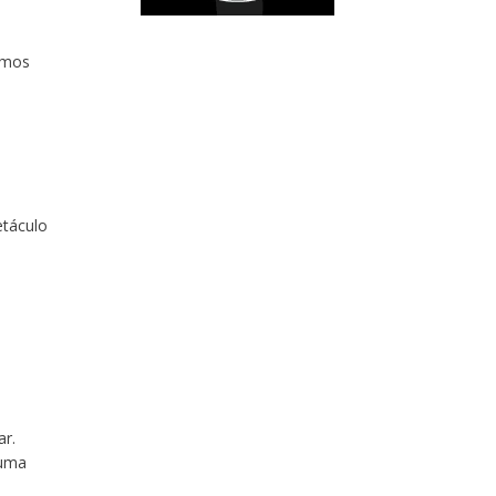
amos
táculo
r.
 uma