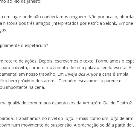
mo ao Rio de Janeiro:
a um lugar onde não conhecíamos ninguém. Não por acaso, abord
 da história dos três amigos (interpretados por Patrícia Selonk, Simone
ças.
riamente o espetáculo?
roteiro de ações. Depois, escrevemos o texto. Formulamos o espe
a para a direita, como o movimento de uma palavra sendo escrita. A
ndamental em nosso trabalho. Em
Inveja dos Anjos
a cena é ampla,
fica bem próximo dos atores. Também escavamos a parede e
nou importante na cena.
ma qualidade comum aos espetáculos da Armazém Cia. de Teatro?
rtida. Trabalhamos no nível do jogo. É mais como um jogo de arma
Acabam num movimento de suspensão. A ordenação se dá a partir de