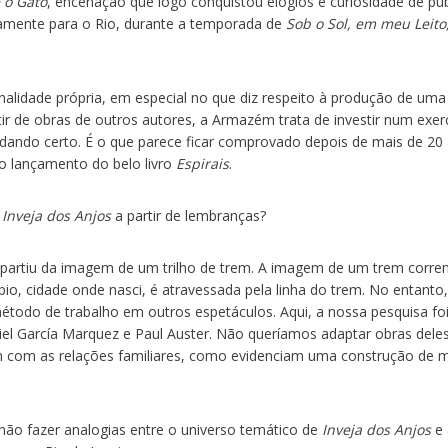
 o Gato
, encenação que logo conquistou elogios e curiosidade de púb
vamente para o Rio, durante a temporada de
Sob o Sol, em meu Leito
alidade própria, em especial no que diz respeito à produção de uma
r de obras de outros autores, a Armazém trata de investir num exerc
m dando certo. É o que parece ficar comprovado depois de mais de 20
o lançamento do belo livro
Espirais
.
e
Inveja dos Anjos
a partir de lembranças?
partiu da imagem de um trilho de trem. A imagem de um trem corre
pio, cidade onde nasci, é atravessada pela linha do trem. No entanto,
odo de trabalho em outros espetáculos. Aqui, a nossa pesquisa fo
iel García Marquez e Paul Auster. Não queríamos adaptar obras dele
dam com as relações familiares, como evidenciam uma construção de
 fazer analogias entre o universo temático de
Inveja dos Anjos
e 