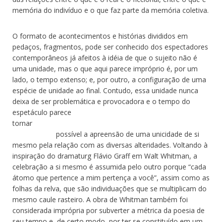
memória do indivíduo e o que faz parte da memória coletiva.
O formato de acontecimentos e histórias divididos em
pedaços, fragmentos, pode ser conhecido dos espectadores
contemporâneos já afeitos à idéia de que o sujeito não é
uma unidade, mas o que aqui parece impróprio é, por um
lado, o tempo extenso; e, por outro, a configuração de uma
espécie de unidade ao final. Contudo, essa unidade nunca
deixa de ser problemática e provocadora e o tempo do
espetáculo parece
tornar
possível a apreensão de uma unicidade de si
mesmo pela relação com as diversas alteridades. Voltando à
inspiração do dramaturg Flávio Graff em Walt Whitman, a
celebração a si mesmo é assumida pelo outro porque “cada
átomo que pertence a mim pertença a você”, assim como as
folhas da relva, que são individuações que se multiplicam do
mesmo caule rasteiro. A obra de Whitman também foi
considerada imprópria por subverter a métrica da poesia de
seu tempo e, de certo modo, por ter se constituído em um