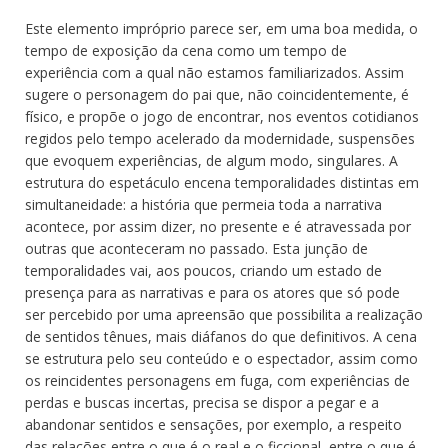
Este elemento impróprio parece ser, em uma boa medida, o
tempo de exposição da cena como um tempo de
experiência com a qual não estamos familiarizados. Assim
sugere o personagem do pai que, não coincidentemente, é
físico, e propõe o jogo de encontrar, nos eventos cotidianos
regidos pelo tempo acelerado da modernidade, suspensões
que evoquem experiências, de algum modo, singulares. A
estrutura do espetáculo encena temporalidades distintas em
simultaneidade: a história que permeia toda a narrativa
acontece, por assim dizer, no presente e é atravessada por
outras que aconteceram no passado. Esta junção de
temporalidades vai, aos poucos, criando um estado de
presença para as narrativas e para os atores que só pode
ser percebido por uma apreensão que possibilita a realização
de sentidos tênues, mais diáfanos do que definitivos. A cena
se estrutura pelo seu conteúdo e o espectador, assim como
os reincidentes personagens em fuga, com experiências de
perdas e buscas incertas, precisa se dispor a pegar e a
abandonar sentidos e sensações, por exemplo, a respeito
das relações entre o que é o real e o ficcional, entre o que é