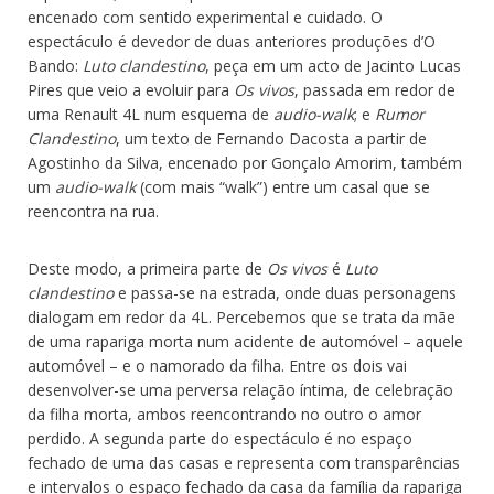
encenado com sentido experimental e cuidado. O
espectáculo é devedor de duas anteriores produções d’O
Bando:
Luto clandestino
, peça em um acto de Jacinto Lucas
Pires que veio a evoluir para
Os vivos
, passada em redor de
uma Renault 4L num esquema de
audio-walk
; e
Rumor
Clandestino
, um texto de Fernando Dacosta a partir de
Agostinho da Silva, encenado por Gonçalo Amorim, também
um
audio-walk
(com mais “walk”) entre um casal que se
reencontra na rua.
Deste modo, a primeira parte de
Os vivos
é
Luto
clandestino
e passa-se na estrada, onde duas personagens
dialogam em redor da 4L. Percebemos que se trata da mãe
de uma rapariga morta num acidente de automóvel – aquele
automóvel – e o namorado da filha. Entre os dois vai
desenvolver-se uma perversa relação íntima, de celebração
da filha morta, ambos reencontrando no outro o amor
perdido. A segunda parte do espectáculo é no espaço
fechado de uma das casas e representa com transparências
e intervalos o espaço fechado da casa da família da rapariga