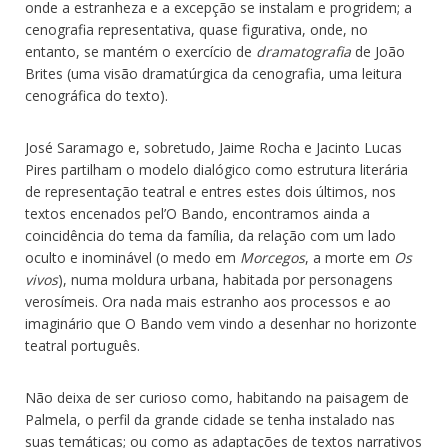
onde a estranheza e a excepção se instalam e progridem; a
cenografia representativa, quase figurativa, onde, no
entanto, se mantém o exercício de
dramatografia
de João
Brites (uma visão dramatúrgica da cenografia, uma leitura
cenográfica do texto).
José Saramago e, sobretudo, Jaime Rocha e Jacinto Lucas
Pires partilham o modelo dialógico como estrutura literária
de representação teatral e entres estes dois últimos, nos
textos encenados pel’O Bando, encontramos ainda a
coincidência do tema da família, da relação com um lado
oculto e inominável (o medo em
Morcegos
, a morte em
Os
vivos
), numa moldura urbana, habitada por personagens
verosímeis. Ora nada mais estranho aos processos e ao
imaginário que O Bando vem vindo a desenhar no horizonte
teatral português.
Não deixa de ser curioso como, habitando na paisagem de
Palmela, o perfil da grande cidade se tenha instalado nas
suas temáticas; ou como as adaptações de textos narrativos