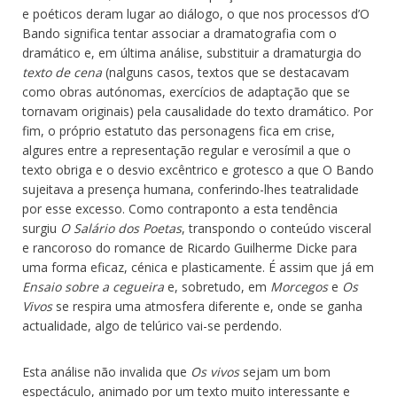
e poéticos deram lugar ao diálogo, o que nos processos d’O
Bando significa tentar associar a dramatografia com o
dramático e, em última análise, substituir a dramaturgia do
texto de cena
(nalguns casos, textos que se destacavam
como obras autónomas, exercícios de adaptação que se
tornavam originais) pela causalidade do texto dramático. Por
fim, o próprio estatuto das personagens fica em crise,
algures entre a representação regular e verosímil a que o
texto obriga e o desvio excêntrico e grotesco a que O Bando
sujeitava a presença humana, conferindo-lhes teatralidade
por esse excesso. Como contraponto a esta tendência
surgiu
O Salário dos Poetas
, transpondo o conteúdo visceral
e rancoroso do romance de Ricardo Guilherme Dicke para
uma forma eficaz, cénica e plasticamente. É assim que já em
Ensaio sobre a cegueira
e, sobretudo, em
Morcegos
e
Os
Vivos
se respira uma atmosfera diferente e, onde se ganha
actualidade, algo de telúrico vai-se perdendo.
Esta análise não invalida que
Os vivos
sejam um bom
espectáculo, animado por um texto muito interessante e