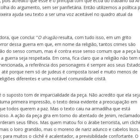
 pois acredito que esse é o principal tom que ecoa do trabalho da 
olha do argumento, sem ser panfletária. Então utilizemos a política 
xeira ajuda seu texto a ser uma voz aceitável no quadro atual da
dora, que conclui: “
O dragão
resulta, com tudo isso, em um grito
horror dessa guerra em que, em nome da religião, tantos crimes são
inião do senso comum, mas é contra esse senso comum que a peça lu
 guerra seja respeitada. Em cena, fica claro que a religião não tem
 é mencionada, a referência dos personagens é sempre aos seus Estad
ões, até porque nem só de judeus é composta Israel e muito menos de
eligiões diferentes e uma notável comunidade cristã.
 o suposto tom de imparcialidade da peça. Não acredito que ela sej
. Numa primeira impressão, o texto deixa evidente a preocupação em
ue todos querem a paz. Mas o texto caiu na armadilha que está
ioso. A ação da peça gira em torno do atentado de Jenim, reclamado
rderam seus filhos. Mas quem matou foi o árabe terrorista, um clich
ais o loiro grandão, mas o moreno de nariz adunco e cabelos lisos.
para muitos o clichê é acalentador, a previsibilidade confortante. O 