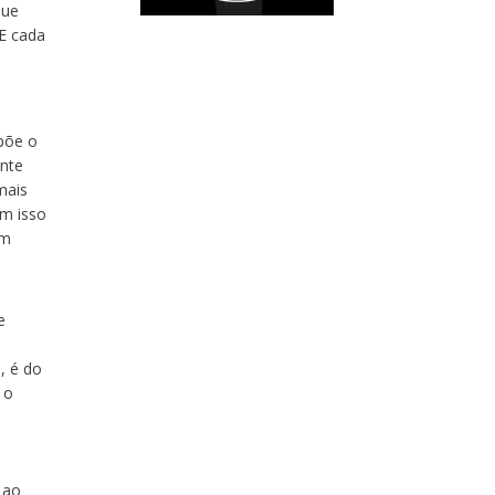
que
 E cada
opõe o
ente
mais
om isso
em
e
, é do
 o
s
 ao