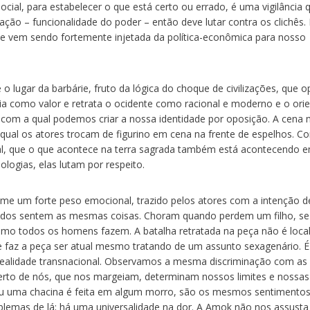
cial, para estabelecer o que está certo ou errado, é uma vigilância 
ção – funcionalidade do poder – então deve lutar contra os clichês.
e vem sendo fortemente injetada da política-econômica para nosso
o lugar da barbárie, fruto da lógica do choque de civilizações, que 
a como valor e retrata o ocidente como racional e moderno e o ori
 com a qual podemos criar a nossa identidade por oposição. A cena 
no qual os atores trocam de figurino em cena na frente de espelhos. C
ual, que o que acontece na terra sagrada também está acontecendo 
logias, elas lutam por respeito.
ume um forte peso emocional, trazido pelos atores com a intenção d
todos sentem as mesmas coisas. Choram quando perdem um filho, se
o todos os homens fazem. A batalha retratada na peça não é local
e faz a peça ser atual mesmo tratando de um assunto sexagenário. É
 realidade transnacional. Observamos a mesma discriminação com as
perto de nós, que nos margeiam, determinam nossos limites e nossas
ou uma chacina é feita em algum morro, são os mesmos sentimento
blemas de lá; há uma universalidade na dor. A Amok não nos assusta