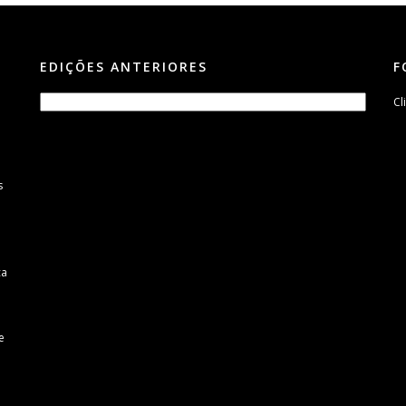
EDIÇÕES ANTERIORES
F
Cl
s
m
ca
e