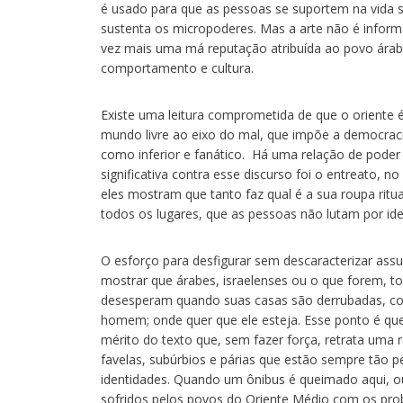
é usado para que as pessoas se suportem na vida so
sustenta os micropoderes. Mas a arte não é informa
vez mais uma má reputação atribuída ao povo árab
comportamento e cultura.
Existe uma leitura comprometida de que o oriente é 
mundo livre ao eixo do mal, que impõe a democraci
como inferior e fanático. Há uma relação de poder
significativa contra esse discurso foi o entreato, 
eles mostram que tanto faz qual é a sua roupa rit
todos os lugares, que as pessoas não lutam por ideo
O esforço para desfigurar sem descaracterizar ass
mostrar que árabes, israelenses ou o que forem, 
desesperam quando suas casas são derrubadas, com
homem; onde quer que ele esteja. Esse ponto é qu
mérito do texto que, sem fazer força, retrata uma
favelas, subúrbios e párias que estão sempre tão 
identidades. Quando um ônibus é queimado aqui, 
sofridos pelos povos do Oriente Médio com os pro