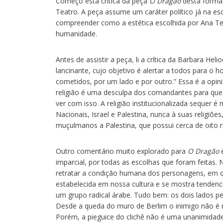
Começo esta crítica da peça
O Dragão
desta forma,
Teatro. A peça assume um caráter político já na esc
compreender como a estética escolhida por Ana Tei
humanidade.
Antes de assistir a peça, li a crítica da Barbara Helio
lancinante, cujo objetivo é alertar a todos para o 
cometidos, por um lado e por outro.” Essa é a op
religião é uma desculpa dos comandantes para que a
ver com isso. A religião institucionalizada sequer
Nacionais, Israel e Palestina, nunca à suas religi
muçulmanos a Palestina, que possui cerca de oito r
Outro comentário muito explorado para
O Dragão
é
imparcial, por todas as escolhas que foram feitas
retratar a condição humana dos personagens, em q
estabelecida em nossa cultura e se mostra tendenc
um grupo radical árabe. Tudo bem: os dois lados pe
Desde a queda do muro de Berlim o inimigo não é m
Porém, a pieguice do clichê não é uma unanimidade; 