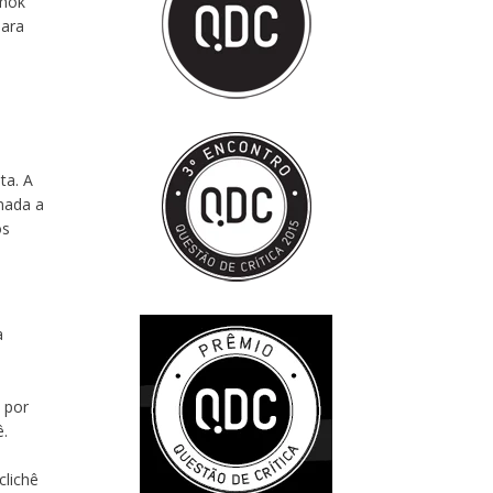
Amok
para
ta. A
 nada a
os
a
 por
ê.
clichê