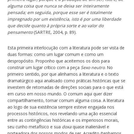
alguma coisa que nunca se deixa ser inteiramente
pensada; em seguida, porque esse ser é totalmente
impregnado por um existência, isto é por uma liberdade
que decide quanto à própria sorte e ao valor do
pensamento
(SARTRE, 2004, p. 89).
Esta primeira interlocução com a literatura pode ser vista de
duas formas: como um lugar comum e como um
despropósito. Proponho que aceitemos os dois para
construir um lugar crítico com a peça
Sexo neutro
. No
primeiro sentido, por que alinhamos a literatura e o texto
dramatúrgico aqui analisado como práticas históricas que se
investem de retomadas de direções sociais para o que está
em curso em nosso mundo. O comum aqui quer dizer
compartilhamento, tornar comum alguma coisa. A literatura
ao logo de sua existência sempre esteve engajada nos
processos históricos, nos revelando uma ação essencial
entre as contingências históricas e os imperiosos morais,
seu cunho metafísico e sua
doxa
quase inalienável e
norteadora dos nossos modos de ser. Acredito (tenhamos