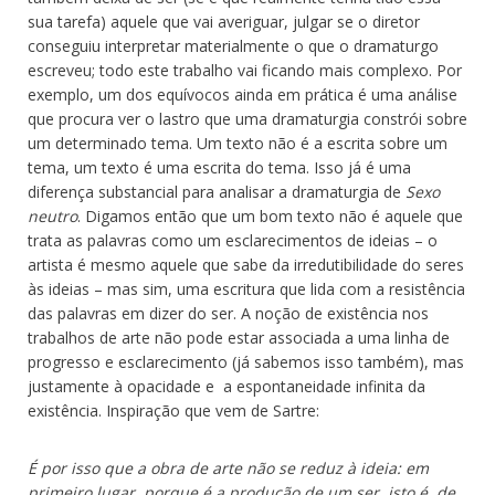
sua tarefa) aquele que vai averiguar, julgar se o diretor
conseguiu interpretar materialmente o que o dramaturgo
escreveu; todo este trabalho vai ficando mais complexo. Por
exemplo, um dos equívocos ainda em prática é uma análise
que procura ver o lastro que uma dramaturgia constrói sobre
um determinado tema. Um texto não é a escrita sobre um
tema, um texto é uma escrita do tema. Isso já é uma
diferença substancial para analisar a dramaturgia de
Sexo
neutro
. Digamos então que um bom texto não é aquele que
trata as palavras como um esclarecimentos de ideias – o
artista é mesmo aquele que sabe da irredutibilidade do seres
às ideias – mas sim, uma escritura que lida com a resistência
das palavras em dizer do ser. A noção de existência nos
trabalhos de arte não pode estar associada a uma linha de
progresso e esclarecimento (já sabemos isso também), mas
justamente à opacidade e a espontaneidade infinita da
existência.
Inspiração que vem de Sartre:
É por isso que a obra de arte não se reduz à ideia: em
primeiro lugar, porque é a produção de um ser, isto é, de