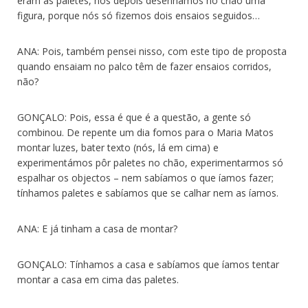
eram as paletes, nós depois desenhamos no chão uma
figura, porque nós só fizemos dois ensaios seguidos…
ANA: Pois, também pensei nisso, com este tipo de proposta
quando ensaiam no palco têm de fazer ensaios corridos,
não?
GONÇALO: Pois, essa é que é a questão, a gente só
combinou. De repente um dia fomos para o Maria Matos
montar luzes, bater texto (nós, lá em cima) e
experimentámos pôr paletes no chão, experimentarmos só
espalhar os objectos – nem sabíamos o que íamos fazer;
tínhamos paletes e sabíamos que se calhar nem as íamos.
ANA: E já tinham a casa de montar?
GONÇALO: Tínhamos a casa e sabíamos que íamos tentar
montar a casa em cima das paletes.