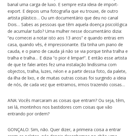
banal uma carga de luxo. E sempre esta ideia de import-
export. E depois uma fotografia que eu trouxe, de outro
artista plástico… Ou um documentário que deu no canal
Dois… Sabes as pessoas que têm aquela doença psicológica
de acumular tudo? Uma mulher nesse documentário dizia:
“eu comecei a notar isto aos 13 anos” e quando entras em
casa, quando vês, é impressionante. Ela tinha um piano de
cauda, e o piano de cauda já não se via porque tinha tralha e
tralha e tralha… E dizia “o pior é limpar!”. E então esse artista
de que te falei antes fez uma instalação lindíssima com
objectos, tralha, luzes, néon e a partir dessa foto, da palete,
da ilha de lixo, e de muitas outras coisas foi surgindo a ideia
de nós, de cada vez que entramos, irmos trazendo coisas…
ANA: Vocês marcaram as coisas que entram? Ou seja, têm,
sei lá, montinhos nos bastidores com coisas que vão
entrando por ordem?
GONÇALO: Sim, não. Quer dizer, a primeira coisa a entrar