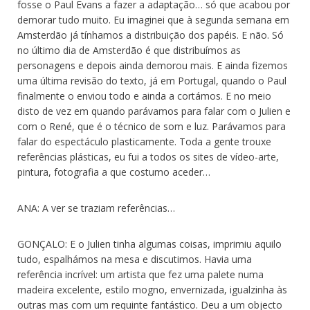
fosse o Paul Evans a fazer a adaptação… só que acabou por
demorar tudo muito. Eu imaginei que à segunda semana em
Amsterdão já tínhamos a distribuição dos papéis. E não. Só
no último dia de Amsterdão é que distribuímos as
personagens e depois ainda demorou mais. E ainda fizemos
uma última revisão do texto, já em Portugal, quando o Paul
finalmente o enviou todo e ainda a cortámos. E no meio
disto de vez em quando parávamos para falar com o Julien e
com o René, que é o técnico de som e luz. Parávamos para
falar do espectáculo plasticamente. Toda a gente trouxe
referências plásticas, eu fui a todos os sites de vídeo-arte,
pintura, fotografia a que costumo aceder…
ANA: A ver se traziam referências…
GONÇALO: E o Julien tinha algumas coisas, imprimiu aquilo
tudo, espalhámos na mesa e discutimos. Havia uma
referência incrível: um artista que fez uma palete numa
madeira excelente, estilo mogno, envernizada, igualzinha às
outras mas com um requinte fantástico. Deu a um objecto