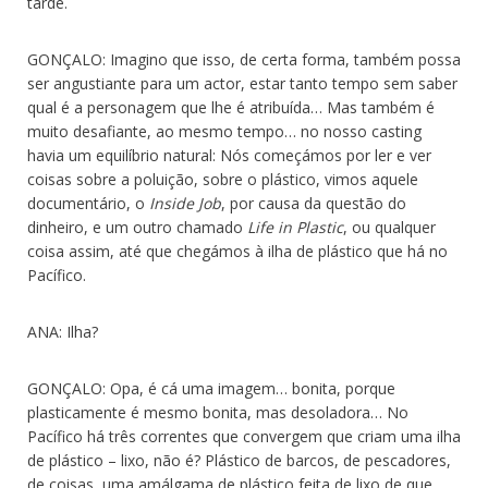
tarde.
GONÇALO: Imagino que isso, de certa forma, também possa
ser angustiante para um actor, estar tanto tempo sem saber
qual é a personagem que lhe é atribuída… Mas também é
muito desafiante, ao mesmo tempo… no nosso casting
havia um equilíbrio natural: Nós começámos por ler e ver
coisas sobre a poluição, sobre o plástico, vimos aquele
documentário, o
Inside Job
, por causa da questão do
dinheiro, e um outro chamado
Life in Plastic
, ou qualquer
coisa assim, até que chegámos à ilha de plástico que há no
Pacífico.
ANA: Ilha?
GONÇALO: Opa, é cá uma imagem… bonita, porque
plasticamente é mesmo bonita, mas desoladora… No
Pacífico há três correntes que convergem que criam uma ilha
de plástico – lixo, não é? Plástico de barcos, de pescadores,
de coisas, uma amálgama de plástico feita de lixo de que