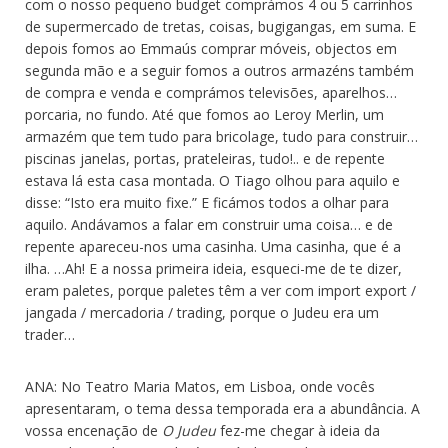
com o nosso pequeno budget comprámos 4 ou 5 carrinhos
de supermercado de tretas, coisas, bugigangas, em suma. E
depois fomos ao Emmaús comprar móveis, objectos em
segunda mão e a seguir fomos a outros armazéns também
de compra e venda e comprámos televisões, aparelhos…
porcaria, no fundo. Até que fomos ao Leroy Merlin, um
armazém que tem tudo para bricolage, tudo para construir…
piscinas janelas, portas, prateleiras, tudo!.. e de repente
estava lá esta casa montada. O Tiago olhou para aquilo e
disse: “Isto era muito fixe.” E ficámos todos a olhar para
aquilo. Andávamos a falar em construir uma coisa… e de
repente apareceu-nos uma casinha. Uma casinha, que é a
ilha. …Ah! E a nossa primeira ideia, esqueci-me de te dizer,
eram paletes, porque paletes têm a ver com import export /
jangada / mercadoria / trading, porque o Judeu era um
trader…
ANA: No Teatro Maria Matos, em Lisboa, onde vocês
apresentaram, o tema dessa temporada era a abundância. A
vossa encenação de
O Judeu
fez-me chegar à ideia da