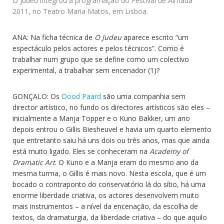
O judeu integrou a programação do Festival de Almada
2011, no Teatro Maria Matos, em Lisboa.
ANA: Na ficha técnica de
O Judeu
aparece escrito “um
espectáculo pelos actores e pelos técnicos”. Como é
trabalhar num grupo que se define como um colectivo
experimental, a trabalhar sem encenador (1)?
GONÇALO: Os
Dood Paard
são uma companhia sem
director artístico, no fundo os directores artísticos são eles –
inicialmente a Manja Topper e o Kuno Bakker, um ano
depois entrou o Gillis Biesheuvel e havia um quarto elemento
que entretanto saiu há uns dois ou três anos, mas que ainda
está muito ligado. Eles se conheceram na
Academy of
Dramatic Art
. O Kuno e a Manja eram do mesmo ano da
mesma turma, o Gillis é mais novo. Nesta escola, que é um
bocado o contraponto do conservatório lá do sítio, há uma
enorme liberdade criativa, os actores desenvolvem muito
mais instrumentos – a nível da encenação, da escolha de
textos, da dramaturgia, da liberdade criativa – do que aquilo