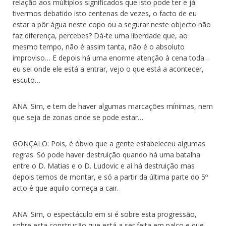
relação aos múltiplos significados que isto pode ter e já
tivermos debatido isto centenas de vezes, o facto de eu
estar a pôr água neste copo ou a segurar neste objecto não
faz diferença, percebes? Dá-te uma liberdade que, ao
mesmo tempo, não é assim tanta, não é o absoluto
improviso… E depois há uma enorme atenção à cena toda…
eu sei onde ele está a entrar, vejo o que está a acontecer,
escuto…
ANA: Sim, e tem de haver algumas marcações mínimas, nem
que seja de zonas onde se pode estar…
GONÇALO: Pois, é óbvio que a gente estabeleceu algumas
regras. Só pode haver destruição quando há uma batalha
entre o D. Matias e o D. Ludovic e aí há destruição mas
depois temos de montar, e só a partir da última parte do 5º
acto é que aquilo começa a cair.
ANA: Sim, o espectáculo em si é sobre esta progressão,
sobre esta construção que está a ser feita em palco e que