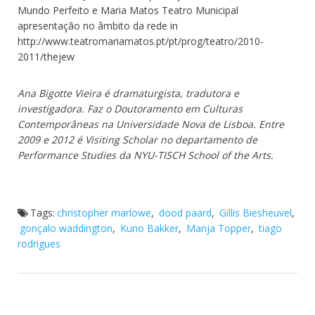
Mundo Perfeito e Maria Matos Teatro Municipal
apresentação no âmbito da rede in
http://www.teatromariamatos.pt/pt/prog/teatro/2010-
2011/thejew
Ana Bigotte Vieira é dramaturgista, tradutora e
investigadora. Faz o Doutoramento em Culturas
Contemporâneas na Universidade Nova de Lisboa. Entre
2009 e 2012 é Visiting Scholar no departamento de
Performance Studies da NYU-TISCH School of the Arts.
Tags:
christopher marlowe
,
dood paard
,
Gillis Biesheuvel
,
gonçalo waddington
,
Kuno Bakker
,
Manja Topper
,
tiago
rodrigues