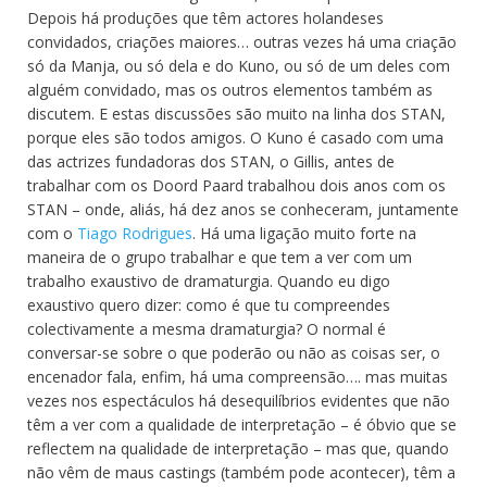
Depois há produções que têm actores holandeses
convidados, criações maiores… outras vezes há uma criação
só da Manja, ou só dela e do Kuno, ou só de um deles com
alguém convidado, mas os outros elementos também as
discutem. E estas discussões são muito na linha dos STAN,
porque eles são todos amigos. O Kuno é casado com uma
das actrizes fundadoras dos STAN, o Gillis, antes de
trabalhar com os Doord Paard trabalhou dois anos com os
STAN – onde, aliás, há dez anos se conheceram, juntamente
com o
Tiago Rodrigues
. Há uma ligação muito forte na
maneira de o grupo trabalhar e que tem a ver com um
trabalho exaustivo de dramaturgia. Quando eu digo
exaustivo quero dizer: como é que tu compreendes
colectivamente a mesma dramaturgia? O normal é
conversar-se sobre o que poderão ou não as coisas ser, o
encenador fala, enfim, há uma compreensão…. mas muitas
vezes nos espectáculos há desequilíbrios evidentes que não
têm a ver com a qualidade de interpretação – é óbvio que se
reflectem na qualidade de interpretação – mas que, quando
não vêm de maus castings (também pode acontecer), têm a