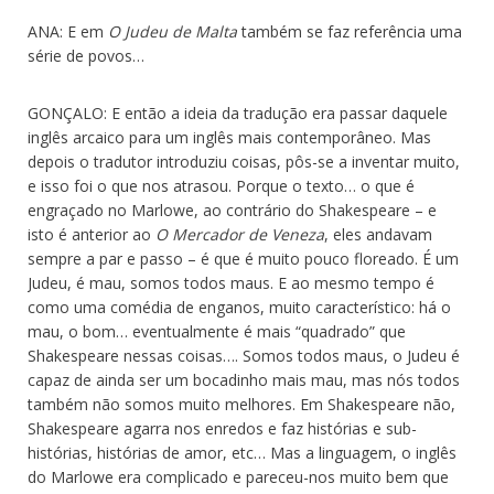
ANA: E em
O Judeu de Malta
também se faz referência uma
série de povos…
GONÇALO: E então a ideia da tradução era passar daquele
inglês arcaico para um inglês mais contemporâneo. Mas
depois o tradutor introduziu coisas, pôs-se a inventar muito,
e isso foi o que nos atrasou. Porque o texto… o que é
engraçado no Marlowe, ao contrário do Shakespeare – e
isto é anterior ao
O Mercador de Veneza
, eles andavam
sempre a par e passo – é que é muito pouco floreado. É um
Judeu, é mau, somos todos maus. E ao mesmo tempo é
como uma comédia de enganos, muito característico: há o
mau, o bom… eventualmente é mais “quadrado” que
Shakespeare nessas coisas…. Somos todos maus, o Judeu é
capaz de ainda ser um bocadinho mais mau, mas nós todos
também não somos muito melhores. Em Shakespeare não,
Shakespeare agarra nos enredos e faz histórias e sub-
histórias, histórias de amor, etc… Mas a linguagem, o inglês
do Marlowe era complicado e pareceu-nos muito bem que