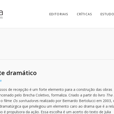
EDITORIAIS
CRÍTICAS
ESTUDO
te dramático
re
essos de recepção é um forte elemento para a construção das obras
encenado pelo Brecha Coletivo, formaliza. Criado a partir do livro
The 
 o filme
Os sonhadore
s realizado por Bernardo Bertolucci em 2003, 
dramatúrgica que privilegiou um elemento caro ao drama que é a rel
o é propulsora da ação. Essa escolha é um acerto do texto de Julia