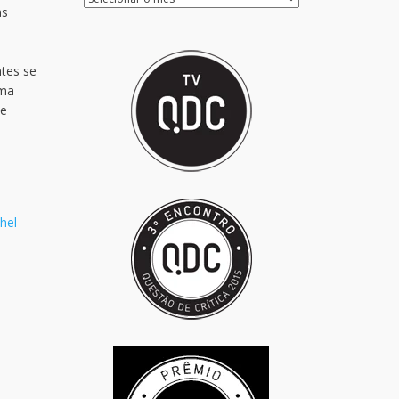
as
ntes se
ama
de
hel