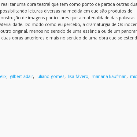
e realizar uma obra teatral que tem como ponto de partida outras du
possibilitando leituras diversas na medida em que são produtos de
 a construção de imagens particulares que a materialidade das palavras
 materialidade. Do modo como eu percebo, a dramaturgia de Os inoce
 outro original, menos no sentido de uma essência ou de um panor
as duas obras anteriores e mais no sentido de uma obra que se esten
elix
,
gilbert adair
,
juliano gomes
,
lisa fávero
,
mariana kaufman
,
mic