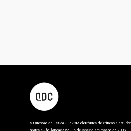
A Questão de Crítica – Revista eletrônica de críticas e estudo
teatrais – foi lançada no Rio de Janeiro em março de 2008