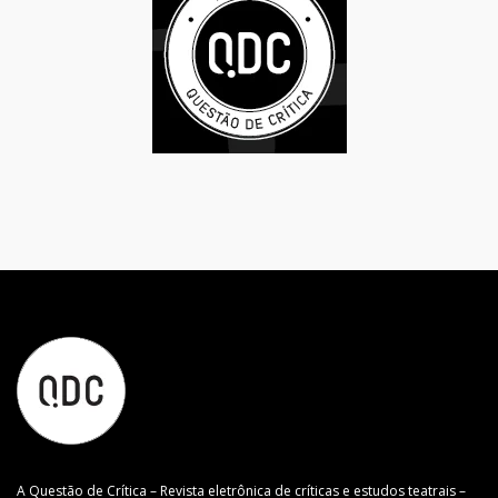
A Questão de Crítica – Revista eletrônica de críticas e estudos teatrais –