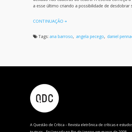
a esse último criando a possibilidade de desdobrar
CONTINUAÇÃO
Tags:
ana barroso
,
angela pecego
,
daniel penna
A Questão de Crítica – Revista eletrônica de críticas e estudo
teatrais – foi lançada no Rio de Janeiro em março de 2008