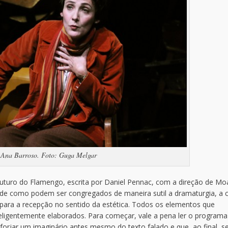
: Ana Barroso. Foto: Guga Melgar
uturo do Flamengo, escrita por Daniel Pennac, com a direção de Moa
de como podem ser congregados de maneira sutil a dramaturgia, a 
a para a recepção no sentido da estética. Todos os elementos que
ligentemente elaborados. Para começar, vale a pena ler o programa
forjar um imaginário antes mesmo do texto falado e que, ao final, se