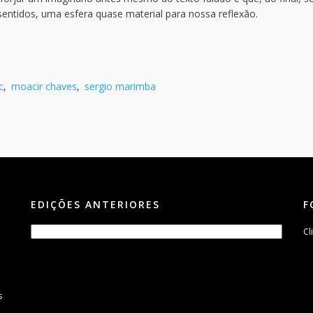
 sentidos, uma esfera quase material para nossa reflexão.
c
,
moacir chaves
,
sergio marimba
EDIÇÕES ANTERIORES
F
Cl
s