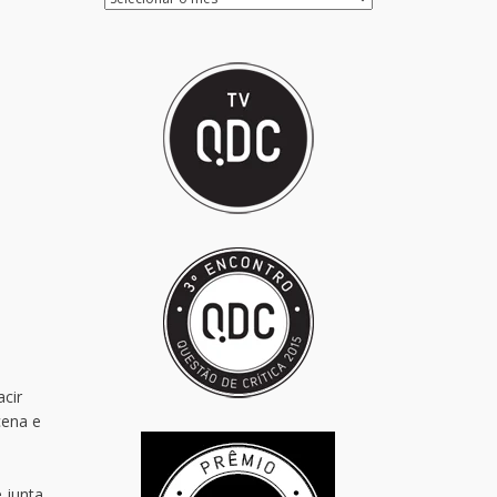
cir
cena e
 junta