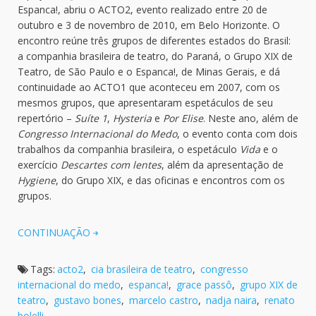
Espanca!, abriu o ACTO2, evento realizado entre 20 de
outubro e 3 de novembro de 2010, em Belo Horizonte. O
encontro reúne três grupos de diferentes estados do Brasil:
a companhia brasileira de teatro, do Paraná, o Grupo XIX de
Teatro, de São Paulo e o Espanca!, de Minas Gerais, e dá
continuidade ao ACTO1 que aconteceu em 2007, com os
mesmos grupos, que apresentaram espetáculos de seu
repertório –
Suíte 1
,
Hysteria
e
Por Elise
. Neste ano, além de
Congresso Internacional do Medo
, o evento conta com dois
trabalhos da companhia brasileira, o espetáculo
Vida
e o
exercício
Descartes com lentes
, além da apresentação de
Hygiene
, do Grupo XIX, e das oficinas e encontros com os
grupos.
CONTINUAÇÃO
Tags:
acto2
,
cia brasileira de teatro
,
congresso
internacional do medo
,
espanca!
,
grace passô
,
grupo XIX de
teatro
,
gustavo bones
,
marcelo castro
,
nadja naira
,
renato
bolelli