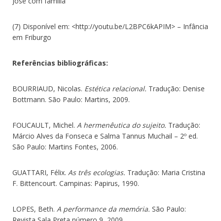
José com família
(7) Disponível em: <http://youtu.be/L2BPC6kAPIM> – Infância
em Friburgo
Referências bibliográficas:
BOURRIAUD, Nicolas.
Estética relacional.
Tradução: Denise
Bottmann. São Paulo: Martins, 2009.
FOUCAULT, Michel.
A hermenêutica do sujeito.
Tradução:
Márcio Alves da Fonseca e Salma Tannus Muchail – 2º ed.
São Paulo: Martins Fontes, 2006.
GUATTARI, Félix.
As três ecologias.
Tradução: Maria Cristina
F. Bittencourt. Campinas: Papirus, 1990.
LOPES, Beth.
A performance da memória.
São Paulo:
Revista Sala Preta número 9, 2009.