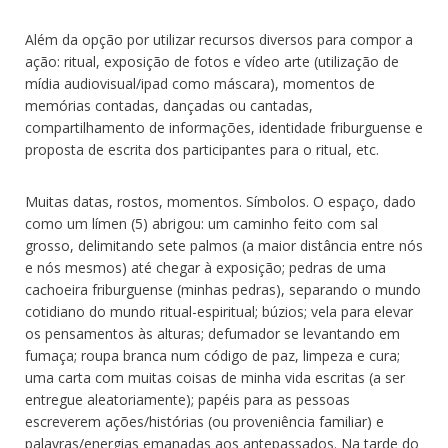
Além da opção por utilizar recursos diversos para compor a
ação: ritual, exposição de fotos e vídeo arte (utilização de
mídia audiovisual/ipad como máscara), momentos de
memórias contadas, dançadas ou cantadas,
compartilhamento de informações, identidade friburguense e
proposta de escrita dos participantes para o ritual, etc.
Muitas datas, rostos, momentos. Símbolos. O espaço, dado
como um límen (5) abrigou: um caminho feito com sal
grosso, delimitando sete palmos (a maior distância entre nós
e nós mesmos) até chegar à exposição; pedras de uma
cachoeira friburguense (minhas pedras), separando o mundo
cotidiano do mundo ritual-espiritual; búzios; vela para elevar
os pensamentos às alturas; defumador se levantando em
fumaça; roupa branca num código de paz, limpeza e cura;
uma carta com muitas coisas de minha vida escritas (a ser
entregue aleatoriamente); papéis para as pessoas
escreverem ações/histórias (ou proveniência familiar) e
palavras/energias emanadas aos antepassados. Na tarde do