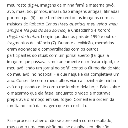
meu rosto (fig.4), imagens de minha família materna (avô,
avó, mãe, tio, primos, irmãs). São imagens antigas, filmadas
por meu pai (6) – que também editou as imagens com as
músicas de Roberto Carlos (
Meu querido, meu velho, meu
amigo
e
Na paz do seu sorriso
) e Chitãozinho e Xororó
(
Fogão de lenha
). Longínquo dia dos pais de 1990 e outros
fragmentos de infância (7). Durante a exibição, memórias
eram acionadas e compartilhadas com os outros
participantes do ritual: com um jornal aberto (tal qual a
imagem que passava simultaneamente na máscara-ipad, de
meu avô lendo um jornal no sofá) contei o último dia de vida
do meu avô, no hospital – e que naquele dia completava um
ano. Contei de como meus olhos viam a cozinha de minha
avó no passado e de como me lembro dela hoje. Falei sobre
o macarrão que ela fazia, enquanto o vídeo a mostrava
preparava o almoço em seu fogão. Comentei a ordem da
família no sofá da imagem que era exibida.
Esse processo aberto não se apresenta como resultado,
mas como uma exposição que se espalha sem direção.