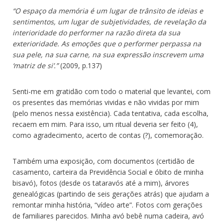
“O espaço da memória é um lugar de trânsito de ideias e
sentimentos, um lugar de subjetividades, de revelação da
interioridade do performer na razão direta da sua
exterioridade. As emoções que o performer perpassa na
sua pele, na sua carne, na sua expressão inscrevem uma
‘matriz de si’.”
(2009, p.137)
Senti-me em gratidão com todo o material que levantei, com
os presentes das memórias vividas e não vividas por mim
(pelo menos nessa existência). Cada tentativa, cada escolha,
recaem em mim. Para isso, um ritual deveria ser feito (4),
como agradecimento, acerto de contas (?), comemoração.
Também uma exposição, com documentos (certidão de
casamento, carteira da Previdência Social e óbito de minha
bisavó), fotos (desde os tataravós até a mim), árvores
genealógicas (partindo de seis gerações atrás) que ajudam a
remontar minha história, “vídeo arte”. Fotos com gerações
de familiares parecidos. Minha avó bebê numa cadeira, avó