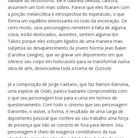
vaidade do virtuosismo. Ele e Gabriela Gelluda, cantora,
assumem um tom mais sóbrio. Parece que eles ficaram com
a porção melancólica e introspectiva do espetáculo, o que
forma um equilíbrio interessante no todo da encenação. De
certo modo, seus personagens remetem à falta de alguma
coisa, estão deslocados, ausentes, sentem alguma dor.
Talvez porque eles estejam ligados de uma maneira mais
subjetiva ao desaparecimento da jovem Norma Jean Baker
(Carolina Lavigne), que ao gravar um depoimento em que
oferece seu corpo em holocausto para se transformar numa
obra de arte, desencadeia toda a trama de
Outside
.
Já a composição de Jorge Caetano, que faz Ramon Ramona,
uma espécie de Orlan, parece bastante comprometida com
o que seu personagem traz para a cena em termos de
questionamento. Com todo o cinismo que seu personagem
transmite, o visível, a forma, é resultado de uma carga de
depoimento pessoal que confere ao seu trabalho uma força
de presença que não se constrói de fora para dentro. Seu
personagem é cheio de exageros constitutivos da sua