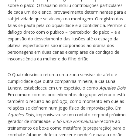
sobre o palco. O trabalho incluiu contribuições particulares
de cada um do elenco, provavelmente determinantes para a
subjetividade que se alcança na montagem. O registro das
falas se pauta pela coloquialidade e a confidência. Permite o
diálogo direto com o público – “percebido” do palco – e a
expansão do desvelamento das ilusões até o espaço da
plateia: espectadores são incorporados ao drama dos
personagens em duas cenas exemplares da condição de
insconsciência da mulher e do filho órfão.
O Quatroloscinco retoma uma zona sensível de afeto e
cumplicidade que outra companhia mineira, a Cia Luna
Lunera, estabeleceu em um espetáculo como
Aqueles Dois
.
Em comum com os procedimentos do grupo veterano está
também o recurso ao prólogo, como momento em que as
relações se definem num jogo físico de improvisação. Em
Aqueles Dois
, improvisava-se um contato corporal próximo,
gerador de intimidade.
É Só uma Formalidade
recorre ao
treinamento de boxe como metáfora (e preparação) para o
combate (ataque, defesa, vencer e perder) e para a noção