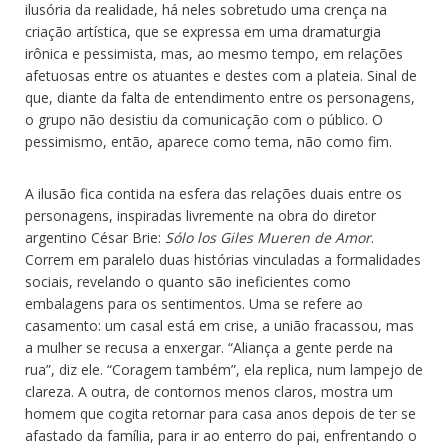
ilusória da realidade, há neles sobretudo uma crença na
criação artística, que se expressa em uma dramaturgia
irônica e pessimista, mas, ao mesmo tempo, em relações
afetuosas entre os atuantes e destes com a plateia. Sinal de
que, diante da falta de entendimento entre os personagens,
o grupo não desistiu da comunicação com o público. O
pessimismo, então, aparece como tema, não como fim.
A ilusão fica contida na esfera das relações duais entre os
personagens, inspiradas livremente na obra do diretor
argentino César Brie:
Sólo los Giles Mueren de Amor
.
Correm em paralelo duas histórias vinculadas a formalidades
sociais, revelando o quanto são ineficientes como
embalagens para os sentimentos. Uma se refere ao
casamento: um casal está em crise, a união fracassou, mas
a mulher se recusa a enxergar. “Aliança a gente perde na
rua”, diz ele. “Coragem também”, ela replica, num lampejo de
clareza. A outra, de contornos menos claros, mostra um
homem que cogita retornar para casa anos depois de ter se
afastado da família, para ir ao enterro do pai, enfrentando o