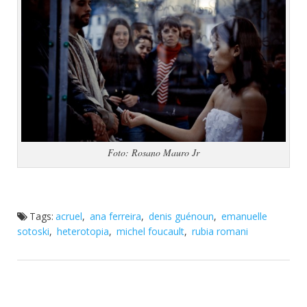
Foto: Rosano Mauro Jr
Tags:
acruel
,
ana ferreira
,
denis guénoun
,
emanuelle
sotoski
,
heterotopia
,
michel foucault
,
rubia romani