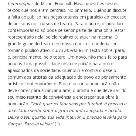
heterotopias
de Michel Foucault. Havia questões nestes
textos que nos eram centrais. No primeiro, Guénoun discute
a falta de público nas peças teatrais em paralelo ao excesso
de pessoas nos cursos de teatro. Para o autor, o indivíduo
contemporâneo só pode se sentir parte de uma obra, estar
representado nela, se ele realmente atuar na mesma. O
grande golpe do teatro em nossa época só poderia ser
tornar o público ativo.
Carta aberta
é um texto sobre, para,
e, principalmente, pelo teatro. Um novo, não mais feito para
poucos. Uma possibilidade nova de paixão para outros
apaixonados da sociedade. Guénoun é contra o desejo
comum aos artistas da adequação do povo ao pensamento
artístico contemporâneo. Para o autor, a população não
deve correr para alcançar a arte, o artista é que deve sair do
seu meio restrito de convivência e endereçar sua obra à
população.
“Você quer os fanáticos por futebol, é preciso ir
ao estádio sentir subir o grito quando a jogada é bonita.
Deixe o teu quarto, tua vida interior. É preciso levá-la para
dançar. Faze-la valsar”
(1).