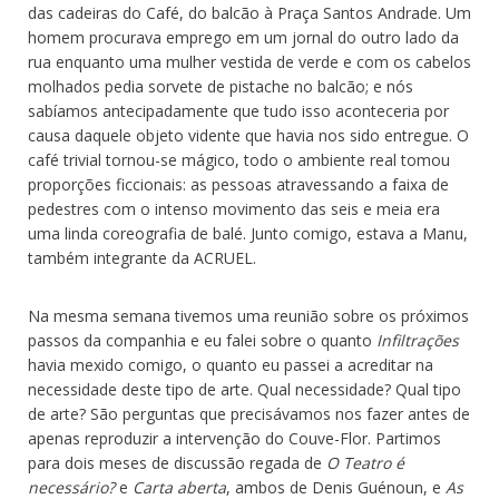
das cadeiras do Café, do balcão à Praça Santos Andrade. Um
homem procurava emprego em um jornal do outro lado da
rua enquanto uma mulher vestida de verde e com os cabelos
molhados pedia sorvete de pistache no balcão; e nós
sabíamos antecipadamente que tudo isso aconteceria por
causa daquele objeto vidente que havia nos sido entregue. O
café trivial tornou-se mágico, todo o ambiente real tomou
proporções ficcionais: as pessoas atravessando a faixa de
pedestres com o intenso movimento das seis e meia era
uma linda coreografia de balé. Junto comigo, estava a Manu,
também integrante da ACRUEL.
Na mesma semana tivemos uma reunião sobre os próximos
passos da companhia e eu falei sobre o quanto
Infiltrações
havia mexido comigo, o quanto eu passei a acreditar na
necessidade deste tipo de arte. Qual necessidade? Qual tipo
de arte? São perguntas que precisávamos nos fazer antes de
apenas reproduzir a intervenção do Couve-Flor. Partimos
para dois meses de discussão regada de
O Teatro é
necessário?
e
Carta aberta
, ambos de Denis Guénoun, e
As